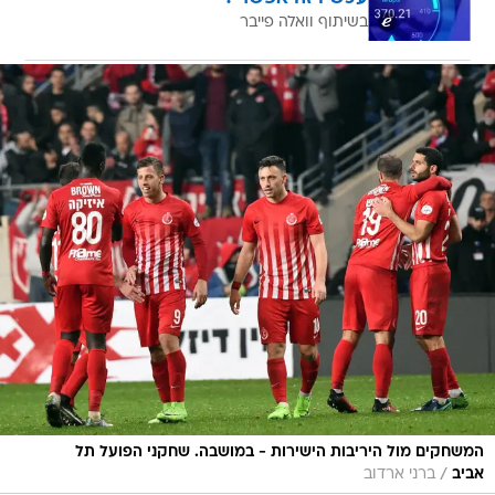
בשיתוף וואלה פייבר
המשחקים מול היריבות הישירות - במושבה. שחקני הפועל תל
/
אביב
ברני ארדוב