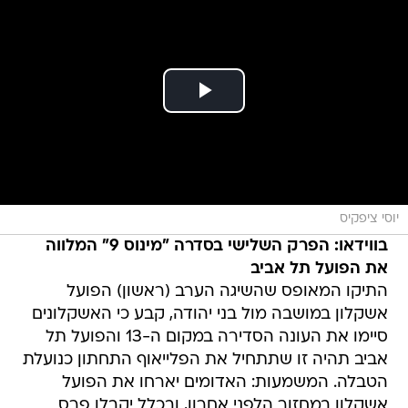
יוסי ציפקיס
בווידאו: הפרק השלישי בסדרה "מינוס 9" המלווה
את הפועל תל אביב
התיקו המאופס שהשיגה הערב (ראשון) הפועל
אשקלון במושבה מול בני יהודה, קבע כי האשקלונים
סיימו את העונה הסדירה במקום ה-13 והפועל תל
אביב תהיה זו שתתחיל את הפלייאוף התחתון כנועלת
הטבלה. המשמעות: האדומים יארחו את הפועל
אשקלון במחזור הלפני אחרון, ובכלל יקבלו פרס