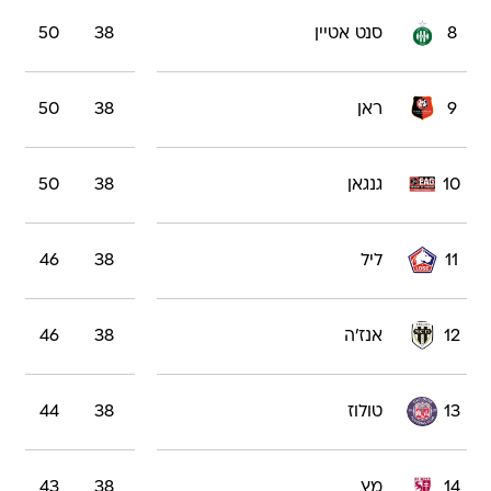
8
סנט אטיין
38
50
9
ראן
38
50
10
גנגאן
38
50
11
ליל
38
46
12
אנז'ה
38
46
13
טולוז
38
44
14
מץ
38
43