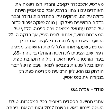
מארסיי, אלכסנדר לקאזט וחבריו רצו לשמח את
האוהדים עם ניצחון בדרבי, אבל סנט אטיין הייתה
גדולה עליהם. הירוקים עלו בהתלהבות גדולה וכבר
בדקה התשיעית ניצל קווין מונה פאקה איבוד כדור
של הבלם עמנואל ממאנה וירה פנימה. הלחץ של
המארחת נמשך, אנתוני לופס הציל, אך בדקה ה-22
השוער יצא מחוץ לרחבה כדי לעצור את רומן
המומה, שעקף אותו וגלגל לרשת החשופה. ממפיס
דפאי שוב הציג יכולת חלשה והוחלף בדקה ה-65,
בעוד קורנטן טוליסו וראשיד גזל הורחקו בתוספת
הזמן בגלל פגיעות בפביאן למואן, שבסופו של דבר
הורחק גם הוא. ליון הרביעית מקדימה כעת רק
בנקודה את סנט אטיין.
טולוז - אנז'ה 0:4
אחרי חמישה הפסדים רצופים בכל המסגרות, טולוז
השיגה ניצחון ראשון בשנת 2017 והותירה את יריבתה