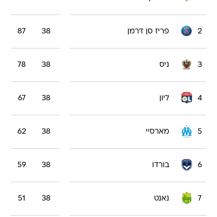
2
פריז סן ז'רמן
38
87
3
ניס
38
78
4
ליון
38
67
5
מארסיי
38
62
6
בורדו
38
59
7
נאנט
38
51