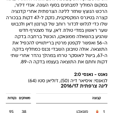
במקום המוליך למבחנים בסוף העונה. אנדי דלור,
הרכש הנוצץ שחזר לליגה הצרפתית אחרי קדנציה
קצרה בטיגרס המקסיקנית, נזקק ל-47 דקות בבכורה
שלו כדי לגלוש לכדור רוחב של קורנטן ז'אן ולכבוש
שער ראשון במדי טולוז. ז'אן, עוד מצטרף חדש
שהגיע בהשאלה ממונאקו, הוכשל ברחבה בדקה
ה-56 ואפשר לקפטן מרטין ברייתווייט להכפיל את
התוצאה. אולה טויבונן השבדי נכנס כמחליף בדקה
ה-67, בישל לאוסקר טרחו במהלך נהדר אחרי שתי
דקות וחתם את התוצאה בעצמו בדקה ה-89.
נאנט - נאנסי 2:0
לנאנסי: איסיאר דיה (50), ז'וליאן סטו (64)
ליגה צרפתית 2016/17
קבוצה
משחקים
נקודות
1
מונאקו
38
95