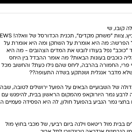
ה קובו, שי
ל הפרשה: מה היא אומרת על השחקן ומה היא אומרת על
 "כוכב" נפל בעודו לובש את המדים הצהובים - מה היא
יה כוכבים בעונות הבאות? מה אומר ההבדל בין היחס
 פרי, החמורה בהרבה, ליחס שהם גילו כעת? והחשוב מכל 
ור שלא מדבר אנגלית ושנתקע בשדה התעופה??
דולה של השבועיים הבאים על הפועל ירושלים לטובה, שבה
ה לרבע גמר היורוקאפ מהמקום הראשון בבית, להיפגש עם
בחצי גמר הגביע בהפועל חולון, לה היא הפסידה פעמיים הע
 בבית מול ריטאס וילנה ביום רביעי, של מכבי בחוץ מול
 הגרמנים אנדראה טרינקיירי לתל אביב.