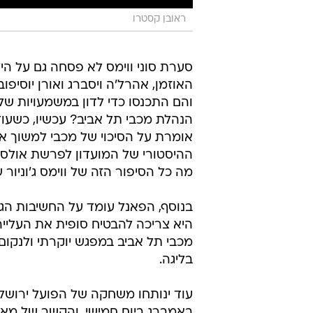
ראובן קסטרו
סערת סוני ווימס לא פסחה גם על היל
והם התכנסו כדי לדון במשמעויות ש
הנהלת מכבי תל אביב? עכשיו, כשעוד
אומרת על הסיכוי של מכבי למשוך אל
ההיסטורי של המועדון לפרשת אולסי
מה כל הסיפור הזה של ווימס ג'וני
בנוסף, הפאנל עומד על החשיבות הג
היא צריכה להבטיח סופית את העליי
מכבי תל אביב במפגש יוקרתי ולנקום 
בליגה.
עוד ינותחו משחקה של הפועל ירושלים
באמברג ביום חמישי, והקשר של מאמן