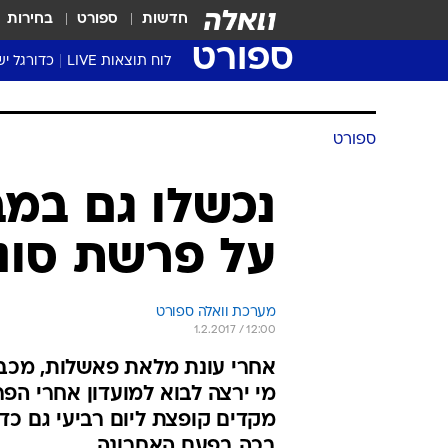
חדשות
ספורט
בחירות
ספורט
לוח תוצאות LIVE
כדורגל יש
ליגת העל Winner
סטט' ליגת
ספורט
גביע המדי
גביע הטוט
נכשלו גם במ
שגרירים
על פרשת סוני
נבחרות י
ליגה לאומ
ליגה א'
מערכת וואלה ספורט
1.2.2017 / 12:00
אחרי עונת מלאת פאשלות, מכבי 
מי ירצה לבוא למועדון אחרי ה
מקדים קופצת ליום רביעי גם כד
בכה בפעם האחרונה