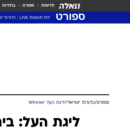
חדשות
ספורט
בחירות
ספורט
לוח תוצאות LIVE
כדורגל יש
ליגת העל Winner
סטט' ליגת
גביע המדי
גביע הטוט
שגרירים
נבחרות י
ליגה לאומ
ליגה א'
ספורט
/
כדורגל ישראלי
/
ליגת העל Winner
ליגת העל: בית