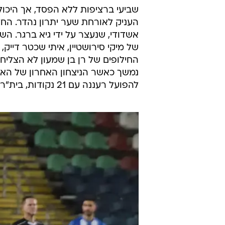
שביעי ברציפות ללא הפסד, אך היכול
אשדודי, שנעצר על ידי גיא ברגר. ה
של מיקי סירושטיין, איתי שכטר דיי
החילופים של רן בן שמעון לא הצליח
להפועל רעננה עם 21 נקודות, בית"ר עם תיקו תשיעי והמון חומר למחשבה לקראת המשך העונה.