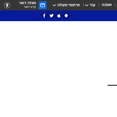
וואלה דואר
אופנה
עוד
שיתופי פעולה
קרא דואר
ציון 3
דאבל דריבל
י