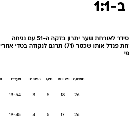
1:1
ענפים נוספים
לוח שידורים
החידה של ספור
ארכיון מדורים
כתבו לנו
דין דוד החליף את לוסיו הפצוע וסידר לאורחת שער יתרון בדקה ה-51 עם נגיחה
מושלמת, אך ברגר העניק למארחת פנדל אותו שכטר (71) תרגם לנקודה בטדי אחרי
י
משחקים
נצחונות
תיקו
הפסדים
שערים
נק
13-54
3
5
18
26
19-45
4
5
17
26