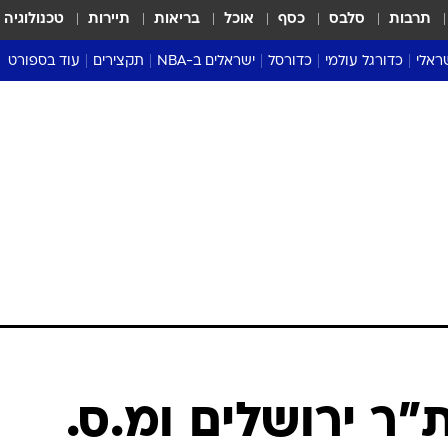
תרבות
סלבס
כסף
אוכל
בריאות
תיירות
טכנולוגיה
ראלי
כדורגל עולמי
כדורסל
ישראלים ב-NBA
תקצירים
עוד בספורט
ליגה אנגלית
ליגת העל
דני אבדיה
מונדיאל 2026
 העל
ליגה ספרדית
דאבל דריבל
NBA
נה
ליגה איטלקית
יורוליג וכדורסל אירופי
טבלאות
ו
ליגה גרמנית
ליגה לאומית
פודקאסטים
ליגה צרפתית
נבחרות ישראל בכדורסל
מסכמים מחזור
שראל
ליגת האלופות
כדורסל נשים
אבא של שבת
ית
הליגה האירופית
מעל הטבעת
דרום אמריקה
סערה בממלכה
טניס
טראש טוק
ספורט אמריקא
"ר ירושלים ומ.ס.
פוקר