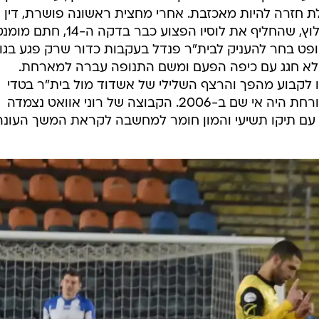
ת חזרה להיות מאכזבת. אחרי מחצית ראשונה פושרת, דין ד
העניק לאורחת שער יתרון נהדר. החלוץ, שהחליף את לוסיו הפצוע כבר בדקה 
שופט בחר להעניק לבית"ר פנדל בעקבות כדור שרק פגע בגו
ק, לא חגג עם כיפה הפעם ומשם התנופה עברה למארחת.
ו לקבוע מהפך והרצף השלילי של אשדוד מול בית"ר בטדי
נמשך כאשר הניצחון האחרון של האורחת היה אי שם ב-2006. הקבוצה של רוני אוואט נצמדה