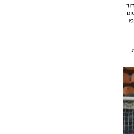
וד
ה-14, חתם מומנטום
פו