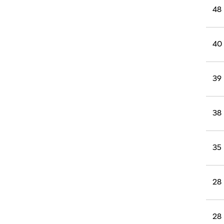
רוגבי וקריקט
48
גולף
ביליארד
40
תקצירים
39
38
35
28
28