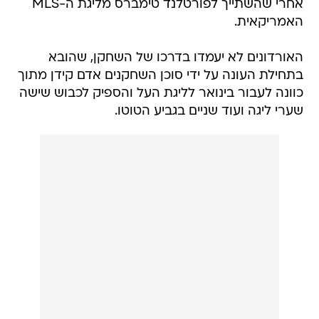
אחרי שהשתייך לפורטלנד טימברס מליגת ה-MLS
האמריקאית.
האורדונים לא יעמדו בדרכו של השחקן, שהובא
בתחילת העונה על ידי סוכן השחקנים אדם קידן מתוך
כוונה לעבור בינואר לליגת העל והספיק לכבוש שישה
שערי ליגה ועוד שניים בגביע הטוטו.