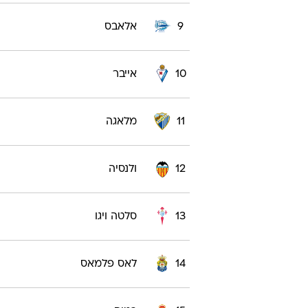
9
אלאבס
10
אייבר
11
מלאגה
12
ולנסיה
13
סלטה ויגו
14
לאס פלמאס