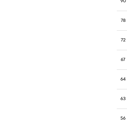
90
78
72
67
64
63
56