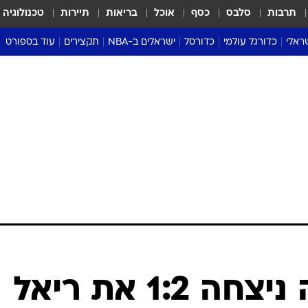
תרבות
סלבס
כסף
אוכל
בריאות
תיירות
טכנולוגיה
ראלי
כדורגל עולמי
כדורסל
ישראלים ב-NBA
תקצירים
עוד בספורט
ליגה אנגלית
ליגת העל
דני אבדיה
מונדיאל 2026
 העל
ליגה ספרדית
דאבל דריבל
NBA
נה
ליגה איטלקית
יורוליג וכדורסל אירופי
טבלאות
ו
ליגה גרמנית
ליגה לאומית
פודקאסטים
ליגה צרפתית
נבחרות ישראל בכדורסל
מסכמים מחזור
שראל
ליגת האלופות
כדורסל נשים
אבא של שבת
ית
הליגה האירופית
מעל הטבעת
דרום אמריקה
סערה בממלכה
טניס
טראש טוק
ספורט אמריקא
ספרד: סביליה ניצחה 1:2 את ריאל
פוקר