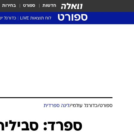
חדשות
ספורט
בחירות
ספורט
לוח תוצאות LIVE
כדורגל יש
ליגת העל Winner
סטט' ליגת
גביע המדי
גביע הטוט
שגרירים
נבחרות י
ליגה לאומ
ליגה א'
ספורט
/
כדורגל עולמי
/
ליגה ספרדית