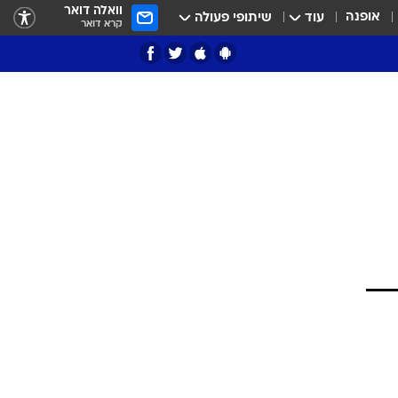
וואלה דואר
אופנה
עוד
שיתופי פעולה
קרא דואר
ציון 3
דאבל דריבל
י