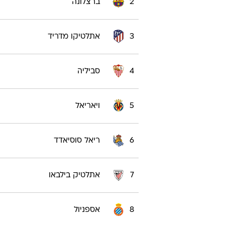
2
ברצלונה
3
אתלטיקו מדריד
4
סביליה
5
ויאריאל
6
ריאל סוסיאדד
7
אתלטיק בילבאו
8
אספניול