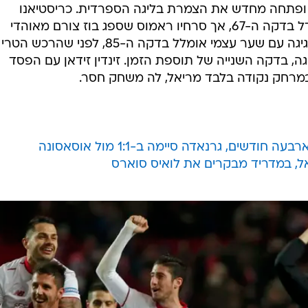
ום דרמת ענק ופתחה מחדש את הצמרת בליגה הספרדית. כריסטיאנו
רונאלדו העלה את ריאל ליתרון בפנדל בדקה ה-67, אך סרחיו ראמוס שספג בוז צורם מאוהדי
הקבוצה בה גדל סיפק להם סיבה לחגיגה עם שער עצמי אומלל בדקה ה-85, לפני שהרכש הטרי
גה, בדקה השנייה של תוספת הזמן. זינדין זידאן עם הפסד
ובמרחק נקודה בלבד מריאל, לה משחק חסר.
דשים, גרנאדה סיימה ב-1:1 מול אוסאסונה
אל, במדריד מבקרים את לואיס סוארס