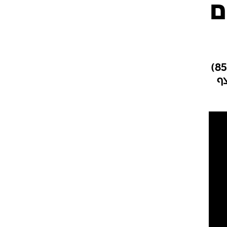
ט1
מחוץ לקווים
4-4-2
דרמת ענק בפיחואן: רונאלדו כבש בפנדל (67), אבל סרחיו ראמוס כבש שער עצמי (85)
כורה בליגה (92). הרצף
משרד החוץ
רץ על הקווים
ספורט בחקירה
סוגרים שנה
מונדיאל 2014
בראש ובראשונה
אליפות אפריקה 2015
יורו צעירות 2013
לונדון 2012
יורו 2012