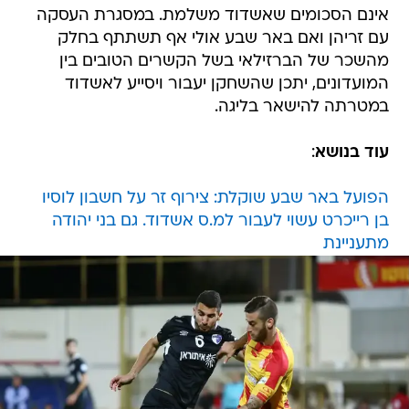
אינם הסכומים שאשדוד משלמת. במסגרת העסקה
עם זריהן ואם באר שבע אולי אף תשתתף בחלק
מהשכר של הברזילאי בשל הקשרים הטובים בין
המועדונים, יתכן שהשחקן יעבור ויסייע לאשדוד
במטרתה להישאר בליגה.
עוד בנושא
:
הפועל באר שבע שוקלת: צירוף זר על חשבון לוסיו
בן רייכרט עשוי לעבור למ.ס אשדוד. גם בני יהודה
מתעניינת