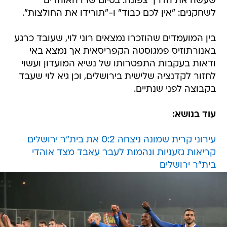
שעשה את הדרך צפונה. בסיום שרו האוהדים
לשחקנים: "אין לכם כבוד" ו-"תורידו את החולצות".
בין המועמדים שהוזכרו נמצאים רוני לוי, שעובד כרגע
באנורתוזיס פמגוסטה הקפריסאית אך נמצא באי
ודאות בעקבות התפטרותו של נשיא המועדון ועשוי
לחזור לקדנציה שלישית בירושלים, וכן גיא לוי שעבד
בקבוצה לפני שנתיים.
עוד בנושא:
עירוני קרית שמונה ניצחה 0:2 את בית"ר ירושלים
קריאות גזעניות ונהמות לעבר עאבד מצד אוהדי
בית"ר ירושלים