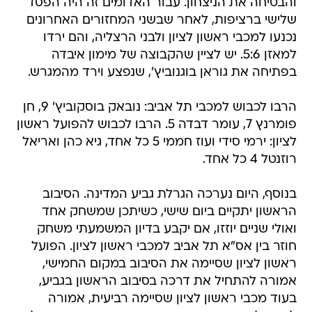
והבטיחה את הניצחון. עבור האדומים זה היה הפסד
שלישי ברציפות, לאחר שבשני המחזורים האחרונים
נכנעו למכבי ראשון לציון ולבני הרצליה, והם ירדו
למאזן 5:6. יש לציין שהקבוצה של מימון איבדה
בפתיחה את גוראן בוגנוביץ', שנפצע וירד מהמגרש.
הרבו לכבוש למכבי תל אביב: נובאק בוסקוביץ' 9, חן
פומרנץ 7, עומר דבדה 5. הרבו לכבוש להפועל ראשון
לציון: ירמי סידי ועוז חממי 5 כל אחד, גיא כהן ואריאל
רוזנטל 4 כל אחד.
בנוסף, היום נערכה הגרלת גביע המדינה. הסיבוב
הראשון יתקיים ביום שישי, כשיתכן שמשחק אחד
ואולי שניים יוזזו, אם יקבע בדיון המשמעתי משחק
חוזר בין אס"א תל אביב למכבי ראשון לציון. הפועל
ראשון לציון שסיימה את הסיבוב במקום החמישי,
אמורה להתחיל את דרכה בסיבוב הראשון בגביע,
בעוד מכבי ראשון לציון שסיימה רביעית, אמורה