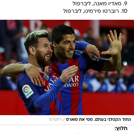
9. סאדיו מאנה, ליברפול
10. רוברטו פירמינו, ליברפול
/
החוד הקטלני בעולם. מסי את סוארס
רויטרס
חלוץ: