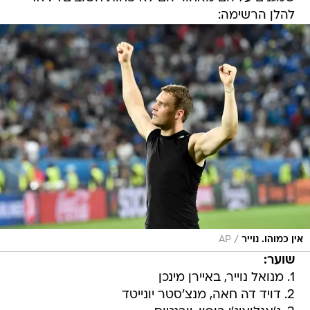
להלן הרשימה:
/
אין כמוהו. נוייר
AP
שוער:
1. מנואל נוייר, באיירן מינכן
2. דויד דה חאה, מנצ'סטר יונייטד