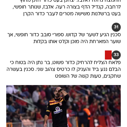
החמצה גדולה לאלבז. יצחק בעט כדור חזק מחוץ
לרחבה, קנדיל הדף בצורה רעה. אלבז, שנותר חופשי,
בעט ברשלנות משישה מטרים לעבר כדור הקרן
31
סכנין הגיע לשער של קדוש. ספורי סובב כדור חופשי, אך
שוער המארחת היה מוכן וקלט אותו בקלות
33
פלאח הצליח להרחיק כדור פשוט, בר נתן היה בטוח כי
הבלם נגע ביד והעניק לו כרטיס צהוב שני. סכנין בעשרה
שחקנים, טעות קשה של השופט