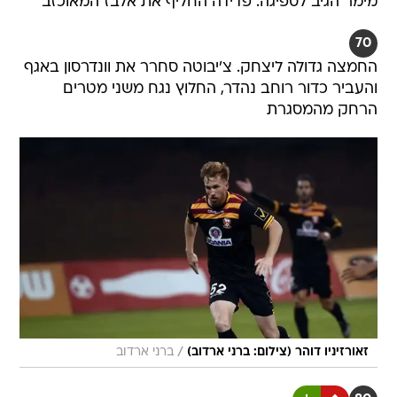
מימר הגיב לספיגה. פדידה החליף את אלבז המאוכזב
70
החמצה גדולה ליצחק. צ'יבוטה סחרר את וונדרסון באגף
והעביר כדור רוחב נהדר, החלוץ נגח משני מטרים
הרחק מהמסגרת
/
זאורזיניו דוהר (צילום: ברני ארדוב)
ברני ארדוב