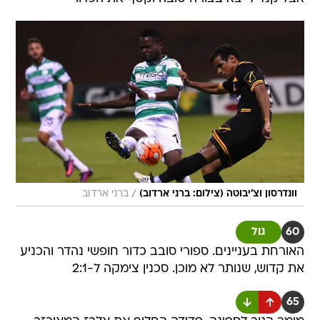
/
וונדרסון וצ'יבוטה (צילום: ברני ארדוב)
ברני ארדוב
60
גול
האורחת בעניינים. ספורי סובב כדור חופשי נהדר והכניע
את קדוש, שנותר לא מוכן. סכנין צימקה ל-2:1
65