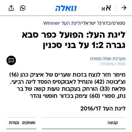
ספורט
/
כדורגל ישראלי
/
ליגת העל Winner
ליגת העל: הפועל כפר סבא
גברה 1:2 על בני סכנין
מערכת וואלה ספורט
7.11.2016 / 21:02
מימר חזר לנצח בזכות שערים של איציק כהן (16)
וצ'יבוטה (42) והנחיל לאבוקסיס הפסד ליגה רביעי.
פלאח (33) הורחק בעקבות טעות קשה של בר
נתן, ספורי (60) צימק בכדור חופשי נהדר
ליגת העל 2016/17
קבוצה
משחקים
נקודות