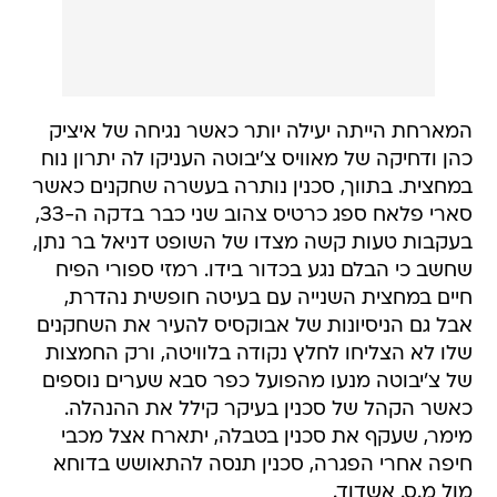
המארחת הייתה יעילה יותר כאשר נגיחה של איציק
כהן ודחיקה של מאוויס צ'יבוטה העניקו לה יתרון נוח
במחצית. בתווך, סכנין נותרה בעשרה שחקנים כאשר
סארי פלאח ספג כרטיס צהוב שני כבר בדקה ה-33,
בעקבות טעות קשה מצדו של השופט דניאל בר נתן,
שחשב כי הבלם נגע בכדור בידו. רמזי ספורי הפיח
חיים במחצית השנייה עם בעיטה חופשית נהדרת,
אבל גם הניסיונות של אבוקסיס להעיר את השחקנים
שלו לא הצליחו לחלץ נקודה בלוויטה, ורק החמצות
של צ'יבוטה מנעו מהפועל כפר סבא שערים נוספים
כאשר הקהל של סכנין בעיקר קילל את ההנהלה.
מימר, שעקף את סכנין בטבלה, יתארח אצל מכבי
חיפה אחרי הפגרה, סכנין תנסה להתאושש בדוחא
מול מ.ס. אשדוד.