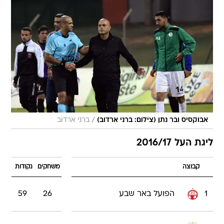
/
אבוקסיס ובר נתן (צילום: ברני ארדוב)
ברני ארדוב
ליגת העל 2016/17
קבוצה
משחקים
נקודות
1
הפועל באר שבע
26
59