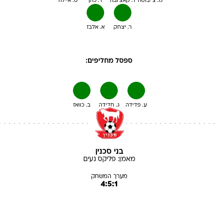
מ. צ'יבוטה
ד. קאצ'ובה
ר. כהן
ט. איילה
ר. יצחק
א. אלבז
ספסל מחליפים:
ע. פדידה
ג. חדידה
ב. כוואז
בני סכנין
מאמן:
פליקס
נעים
מערך המשחק
4:5:1