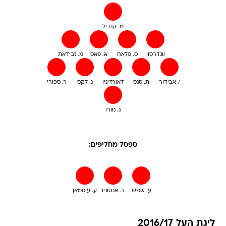
מ. קנדיל
וונדרסון
ס. פלאח
א. פאס
מ. זבידאת
י. אבידור
ת. סגס
ז'אורז'יניו
נ. לקס
ר. ספורי
ג. נוורו
ספסל מחליפים:
ע. שמש
ר. אנטוניו
ע. עוסמאן
ליגת העל 2016/17