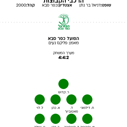
הרכבי הקבוצות
שופט:
דניאל
בר נתן
אצטדיון:
כפר סבא
קהל:
2000
הפועל כפר סבא
מאמן:
פליקס
נעים
מערך המשחק
4:4:2
ר. קדוש
ח. דילמוני
ד.
א. כהן
ל. לוי
מאטוביץ'