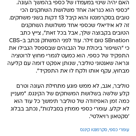
האם יהיה שינוי במעמדו של כספי בהמשך העונה.
"כספי הוא כנראה אחד משלושת השחקנים הכי
טובים בסקרמנטו והוא קיבל 13 דקות בשני משחקים.
זה לא אידיאלי שכספי אחד משלושת השחקנים
הטובים בקבוצה שלך, אבל בכל זאת", צייץ כתב
SBnation טום זילר. עוד לפני המשחק נכתב ב-CBS
כי "השיפור ביכולת של הגבוהים שבספסל הגבילו את
התפקיד של כספי. הוא כמעט לגמרי מחוץ לרוטציה
ונראה שאנטוני טוליבר, שנותן אפקט דומה עם קליעה
מבחוץ, עקף אותו ולקח לו את התפקיד".
טוליבר, אגב, לא ממש פוגע מתחילת העונה וטרם
קלע שלשה בשלושת המשחקים של הקינגס. "מעניין
כמה זמן האפיזודה של טוליבר תימשך כל עוד הוא
לא יקלע. עומרי כספי ממתין בסבלנות", נכתב בבלוג
'סקטאון רויאלטי'.
עומרי כספי
סקרמנטו קינגס