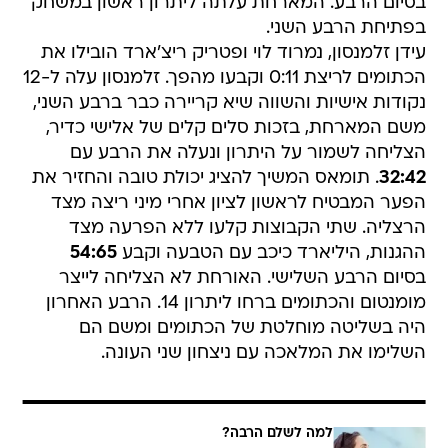
בסיום הרבע. המארחת עלתה ליתרון ראשון במשחק
בפתיחת הרבע השני.
עידן זלמנסון, נמרוד לוי ופטריק ריצ'ארד הובילו את
הכתומים לריצת 0:11 וקבעו מהפך. זלמנסון עלה ל-12
נקודות אישיות והשווה שיא קריירה כבר ברבע השני,
משם המארחת, בזכות סלים קלים של אלישי כדיר,
הצליחה לשמור על היתרון ונעלה את הרבע עם
32:42
. תומאס המשיך להציג יכולת טובה והחזיר את
הפער המבטיח לראשון לציון אחרי מיני ריצה מצד
הרצליה. שתי הקבוצות קלעו ללא הפרעה מצד
ההגנות, היליארד כיכב עם הטבעה וקבע
54:65
בסיום הרבע השלישי. האורחת לא הצליחה לייצר
מומנטום והכתומים ברחו ליתרון 14. הרבע האחרון
היה בשליטה מוחלטת של הכתומים ומשם הם
השלימו את המלאכה עם ניצחון שני העונה.
למה לשלם הרבה?