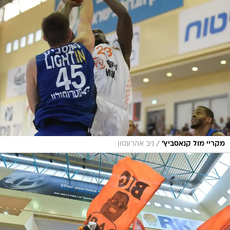
/
מקריי מול קנאסביץ'
ניב אהרונסון