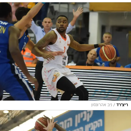
/
ריצ'רד
ניב אהרונסון