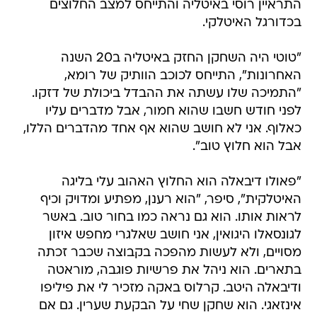
התראיין רוסי באיטליה והתייחס למצב החלוצים
בכדורגל האיטלקי.
"טוטי היה השחקן החזק באיטליה ב20 השנה
האחרונות", התייחס לכוכב הוותיק של רומא,
"התמיכה שלו עשתה את ההבדל ביכולת של דזקו.
לפני חודש חשבו שהוא חמור, אבל מדברים עליו
כאלוף. אני לא חושב שהוא אף אחד מהדברים הללו,
אבל הוא חלוץ טוב".
"פאולו דיבאלה הוא החלוץ האהוב עלי בליגה
האיטלקית", סיפר, "הוא רענן, מפתיע ומדויק וכיף
לראות אותו. הוא גם נראה כמו בחור טוב. באשר
לגונסאלו היגואין, אני חושב שאלגרי מחפש איזון
מסויים, ולא לעשות מהפכה בקבוצה שכבר זכתה
בתארים. הוא ניהל את פרשיות פוגבה, מוראטה
ודיבאלה היטב. קרלוס באקה מזכיר לי את פיליפו
אינזאגי. הוא שחקן שחי על הבקעת שערין. גם אם