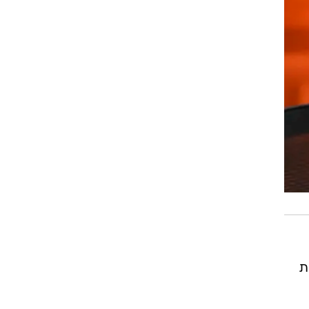
רוגבי וקריקט
גולף
ביליארד
תקצירים
ת