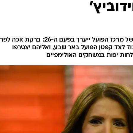
ידוביץ'
ענפים נוספים
לוח שידורים
החידה של ספור
ארכיון מדורים
כתבו לנו
טקס הפרסים השנתי והמסורתי של מרכז הפועל ייערך בפעם ה-26: ברקת זוכ
בוד לצד קפטן הפועל באר שבע, ואליהם יצטרפו
צלחות יפות במשחקים האולימפיים