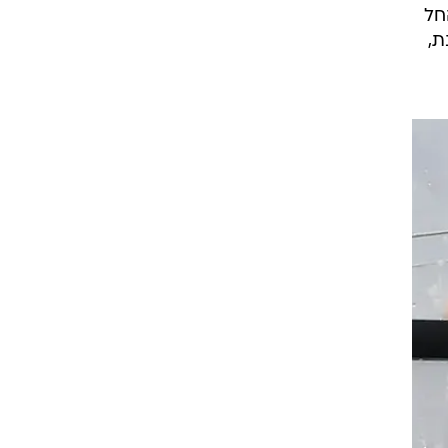
בר מזמן למסורת והשנה הוא יערך בפעם ה-26. החל
ת,