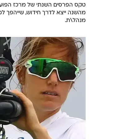
מהשנה ייצא לדרך חידוש, שייהפך למ
מנהל\ת.