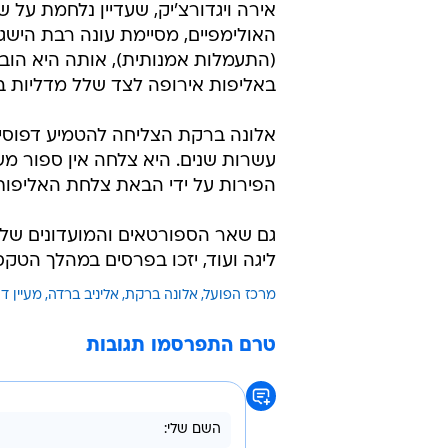
אירה ויגדורצ'יק, שעדיין נלחמת 
האולימפיים, מסיימת עונה רבת היש
באליפות אירופה לצד שלל מדליות בת
אלונה ברקת הצליחה להטמיע דפוסי ני
עשרות שנים. היא צלחה אין ספור מש
הפירות על ידי הבאת צלחת האליפות 
גם שאר הספורטאים והמועדונים של ה
ליגה ועוד, יזכו בפרסים במהלך הטקס שיתקיים ב-26 בספטמבר 
מרכז הפועל
אלונה ברקת
אליניב ברדה
מעיין דו
טרם התפרסמו תגובות