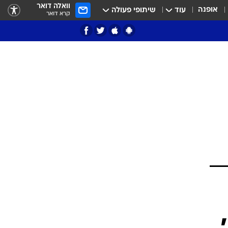
וואלה דואר
אופנה
עוד
שיתופי פעולה
קרא דואר
ציון 3
דאבל דריבל
י