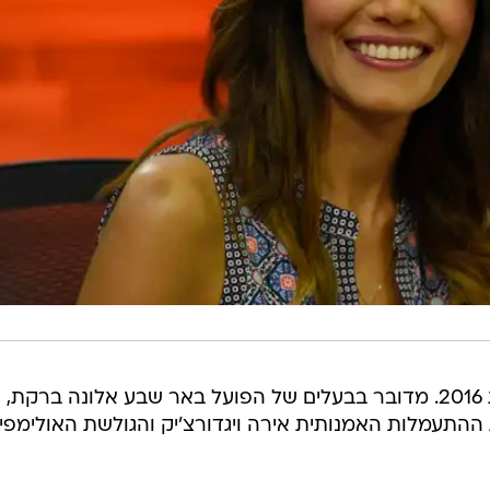
מרכז הפועל בחר את מצטייניו לשנת 2016. מדובר בבעלים של הפועל באר שבע אלונה ברקת,
ההתעמלות האמנותית אירה ויגדורצ'יק והגולשת האולימפי