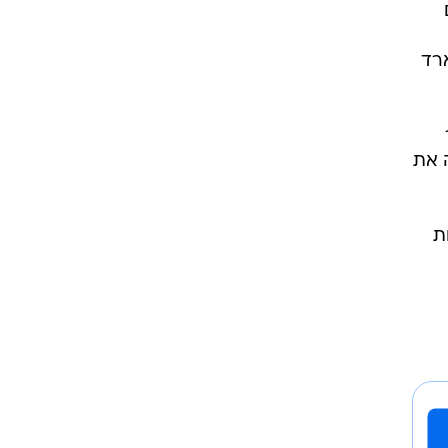
יית ארד
 את
ת