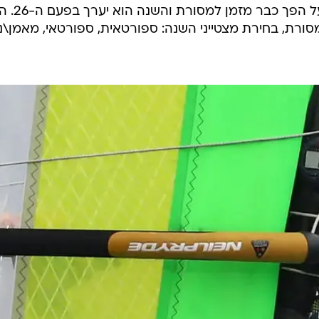
טקס הפרסים השנתי של מרכז הפועל הפך כ
סורת, בחירת מצטייני השנה: ספורטאית, ספורטאי, מאמן\נ