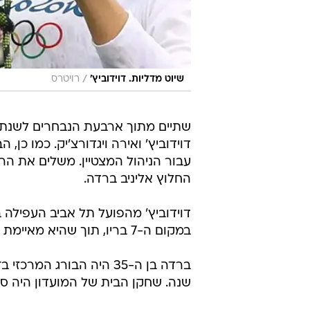
/
שיוט מדליות. דוידוביץ'
רויטרס
שתיים מתוך ארבעת הנבחרים לשנת ת
דוידוביץ' ואירה ויגדורצ'יק. כמו כ
עבור הניהול המצטיין. משלים את ה
החלוץ אליניב ברדה.
במקום ה-7 בריו, תוך שהיא מאיימת על זכייה במדליה ממש עד הרגע האחרון.
שנה. שחקן הבית של המועדון היה סגן מלך 