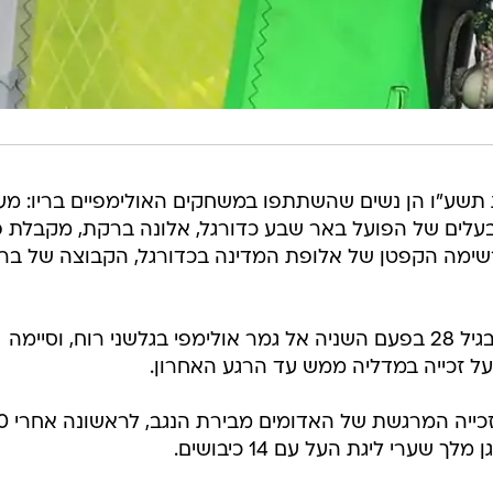
שע"ו הן נשים שהשתתפו במשחקים האולימפיים בריו: מעיי
ן, הבעלים של הפועל באר שבע כדורגל, אלונה ברקת, מקבלת 
רשימה הקפטן של אלופת המדינה בכדורגל, הקבוצה של בר
דוידוביץ' מהפועל תל אביב העפילה בגיל 28 בפעם השניה אל גמר אולימפי בגלשני רוח, וסיימה
ברדה בן ה-35 היה הבורג המרכזי
שערי ליגת העל עם 14 כיבושים.