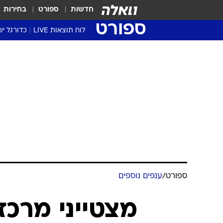
חדשות
ספורט
בחירות
ספורט
לוח תוצאות LIVE
כדורגל יש
ליגת העל Winner
סטט' ליגת
גביע המדי
גביע הטוט
שגרירים
נבחרות י
ליגה לאומ
ליגה א'
ספורט
/
ענפים נוספים
מצטייני מרכז