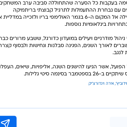
על שמה בעקבות כל הסערה שהתחוללה סביבה ערב המשחקים
גים עם נבחרת ההתעמלות לתרגיל קבוצתי בריתמיקה
(התעמלות אמנותית), אותה היא הובילה אל המקום ה-6 בגמר האולימפי בריו ולזכייה במדל
חרויות בינלאומיות נוספות.
הול מודרניים ויעילים במועדון כדורגל, ששבע מרורים כבר
ברים לאורך השנים, הפגינה סבלנות ונחישות ולבסוף קצרה
לנגב.
פועל, אשר הגיעו להישגים השנה, אליפויות, שיאים, העפלו
בסינמה סיטי גלילות.
ידוביץ'
אירה ויגדורצ'יק