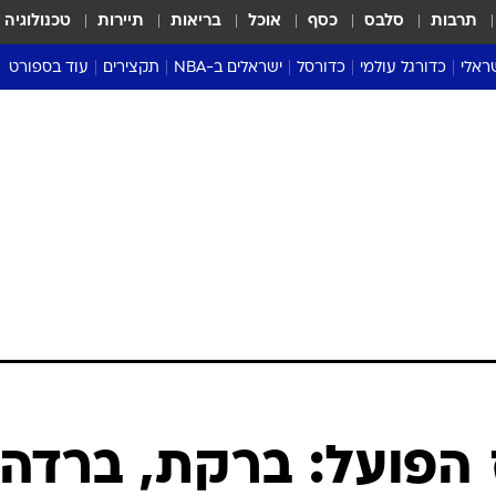
תרבות
סלבס
כסף
אוכל
בריאות
תיירות
טכנולוגיה
ראלי
כדורגל עולמי
כדורסל
ישראלים ב-NBA
תקצירים
עוד בספורט
ליגה אנגלית
ליגת העל
דני אבדיה
מונדיאל 2026
 העל
ליגה ספרדית
דאבל דריבל
NBA
נה
ליגה איטלקית
יורוליג וכדורסל אירופי
טבלאות
ו
ליגה גרמנית
ליגה לאומית
פודקאסטים
ליגה צרפתית
נבחרות ישראל בכדורסל
מסכמים מחזור
שראל
ליגת האלופות
כדורסל נשים
אבא של שבת
ית
הליגה האירופית
מעל הטבעת
דרום אמריקה
סערה בממלכה
טניס
טראש טוק
ספורט אמריקא
 הפועל: ברקת, ברדה,
פוקר