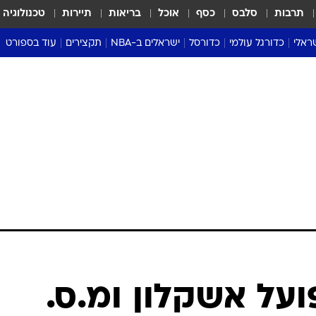
תרבות
סלבס
כסף
אוכל
בריאות
תיירות
טכנולוגיה
ראלי
כדורגל עולמי
כדורסל
ישראלים ב-NBA
תקצירים
עוד בספורט
ליגה אנגלית
ליגת העל
דני אבדיה
מונדיאל 2026
 העל
ליגה ספרדית
דאבל דריבל
NBA
נה
ליגה איטלקית
יורוליג וכדורסל אירופי
טבלאות
ו
ליגה גרמנית
ליגה לאומית
פודקאסטים
ליגה צרפתית
נבחרות ישראל בכדורסל
מסכמים מחזור
שראל
ליגת האלופות
כדורסל נשים
אבא של שבת
ית
הליגה האירופית
מעל הטבעת
דרום אמריקה
סערה בממלכה
טניס
טראש טוק
ספורט אמריקא
ועל אשקלון ומ.ס.
פוקר