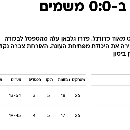
שמים
ענפים נוספים
לוח שידורים
החידה של ספור
ארכיון מדורים
כתבו לנו
 מאוד כדורגל. פדרו גלבאן עלה מהספסל לבכורה
ירה את היכולת מפתיחת העונה. האורחת צברה נקו
 ביטון
משחקים
נצחונות
תיקו
הפסדים
שערים
נק
13-54
3
5
18
26
19-45
4
5
17
26