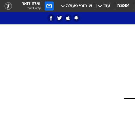
וואלה דואר
אופנה
עוד
שיתופי פעולה
קרא דואר
ציון 3
דאבל דריבל
י