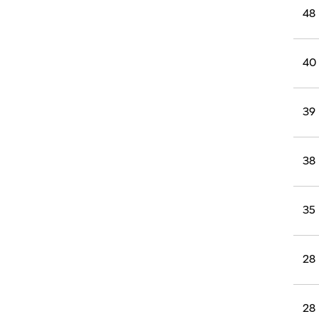
רוגבי וקריקט
48
גולף
ביליארד
40
תקצירים
39
38
35
28
28