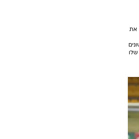
 את
נים
שלו