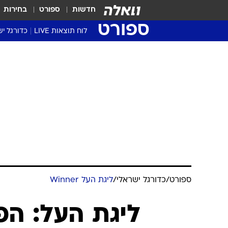
חדשות
ספורט
בחירות
ספורט
לוח תוצאות LIVE
כדורגל יש
ליגת העל Winner
סטט' ליגת
גביע המדי
גביע הטוט
שגרירים
נבחרות י
ליגה לאומ
ליגה א'
ספורט
/
כדורגל ישראלי
/
ליגת העל Winner
ליגת העל: הפ