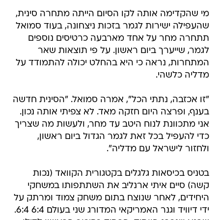
מי שהקדימה אותה לקו הסיום הייתה מתחרה סינית,
שהעפילה ישירות לגמר בזכות ניצחונה, בעוד סמואל
תתחרה מחר על אחד מארבעה כרטיסים נוספים
לגמר, שייערך ביום ראשון. על פי תוצאות שאר
המתחרות, נראה כי היא בהחלט יכולה להתמודד על
מדליה כלשהי.
"זו אכזבה, נתתי הכל", אמרה סמואל. "הסינית חדשה
בענף, ופרצה היום חזקה מאד. לא צפיתי אותה נכון.
אני מתכוונת לנוח היטב עד מחר, ולעשות מה שצריך
כדי להעפיל בכל זאת לגמר הגדול ביום ראשון,
ולחזור לישראל עם מדליה".
בטניס בכיסאות גלגלים בקטגורית הקוואד (נכות
קשה) סיים איתי ארנליב את השתתפותו במשחקי
היחידים, לאחר שנוצח בתום משחק צמוד ומרתק על
ידי דיוויד וגנר האמריקאי המדורג שני בעולם 6:4 6:4.