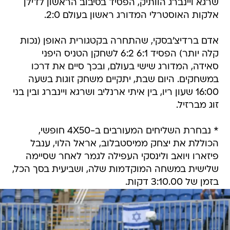
שרגא ויינברג הוותיק, הפסיד בסיבוב הראשון לדילן
אלקות האוסטרלי המדורג ראשון בעולם 2:0.
אדם ברדיצ'בסקי, שהתחרה בקטגורית האופן (נכות
קלה יותר) הפסיד 6:1 6:2 לשחקן הטניס היפני
סאידה, המדורג שישי בעולם, ובכך סיים את דרכו
במשחקים. היום שבת, יתקיים משחק זוגות בשעה
16:00 שעון ריו, בין איתי ארנליב ושרגא ויינברג ובין בני
זוג מברזיל.
* נבחרת השליחים המעורבים ב-4X50 חופשי,
הכוללת את יצחק ממיסטבלוב, אראל הלוי, ענבל
פיזארו ויואב ולינסקי העפילה לגמר לאחר שסיימה
שלישית במשחה המוקדמות שלה, ושביעית בסך הכל,
בזמן של 3:10.00 דקות.