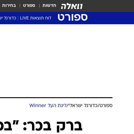
חדשות
ספורט
בחירות
ספורט
לוח תוצאות LIVE
כדורגל יש
ליגת העל Winner
סטט' ליגת
גביע המדי
גביע הטוט
שגרירים
נבחרות י
ליגה לאומ
ליגה א'
ספורט
/
כדורגל ישראלי
/
ליגת העל Winner
ברק בכר: "בכ