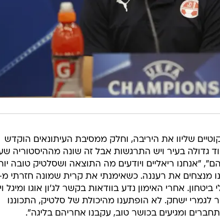
וטיים שליוו את היריבה, וחלק ממסיבת העיתונאים הוקדש
ד גדולה בעיר ויש התרגשות אבל זה שונה מההיסטוריה שעש
שנה", הסביר להם", "אנחנו ריאליים ויודעים מה התוצאה ושסלטיק טובה יות
 לי ביטחון. אחרי האימון נדע בוודאות בקשר לג'ון אוגו ומיגל וי
לגמרי ישחק. לא הופתענו מהיכולת של סלטיק, התכוננו
ברים ומגיעים בכושר טוב, עקבנו אחריהם בליגה".