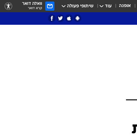
וואלה דואר
אופנה
עוד
שיתופי פעולה
קרא דואר
ציון 3
דאבל דריבל
י