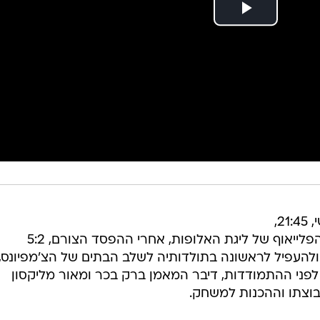
הפועל באר שבע תפגוש מחר (שלישי, 21:45,
ספורט 5) את סלטיק לגומלין בשלב הפלייאוף של ליגת האלופות, אחרי ההפסד הצורם, 5:2
ולהעפיל לראשונה בתולדותיה לשלב הבתים של הצ'מפיונס,
פני ההתמודדות, דיבר המאמן ברק בכר ומאור מליקסון
בוצתו וההכנות למשחק.