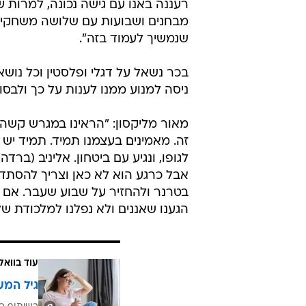
רעננה באנו עם גישה נכונה, למרות ש
מבחנים ושבועות עם שלושה משחקים, 
שנמשיך לעמוד בזה".
בכר נשאל על דגלי ופלסטין וכל נושא
ניסה למנוע ממנו לענות על כך ולבסוף
מאור מליקסון: "הראינו במגרש קשה
זה. מאמינים בעצמנו תמיד. תמיד יש
לגופו, ונגיע עם ביטחון. אליניב (בר
אבל כרגע הוא לא כאן וצריך להסתדר
בטרנר ולהחזיר על שבוע שעבר. אם ת
הגענו שאננים ולא נפלנו למלכודת של
עוד בוואל
גיל המע