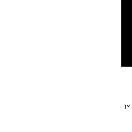
רוגבי וקריקט
גולף
ביליארד
תקצירים
 אך