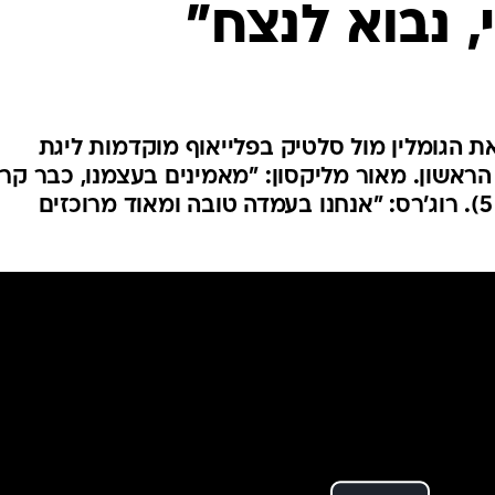
 נבוא לנצח"
ענפים נוספים
לוח שידורים
החידה של ספור
ארכיון מדורים
כתבו לנו
 הגומלין מול סלטיק בפלייאוף מוקדמות ליגת
ות ה-5:2 במשחק הראשון. מאור מליקסון: "מאמינים בעצמנו, כבר קרו
הדברים" (שלישי, 21:45, ספורט 5). רוג'רס: "אנחנו בעמדה טובה ומאוד מרוכזים