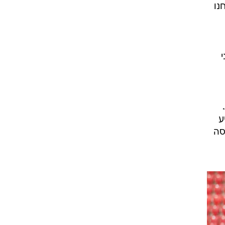
נו
ע
ננסה