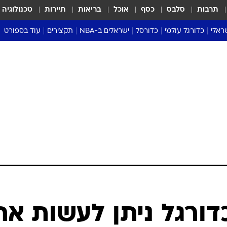
תרבות
סלבס
כסף
אוכל
בריאות
תיירות
טכנולוגיה
ראלי
כדורגל עולמי
כדורסל
ישראלים ב-NBA
תקצירים
עוד בספורט
ליגה אנגלית
ליגת העל
דני אבדיה
מונדיאל 2026
 העל
ליגה ספרדית
דאבל דריבל
NBA
נה
ליגה איטלקית
יורוליג וכדורסל אירופי
טבלאות
ו
ליגה גרמנית
ליגה לאומית
פודקאסטים
ליגה צרפתית
נבחרות ישראל בכדורסל
מסכמים מחזור
שראל
ליגת האלופות
כדורסל נשים
אבא של שבת
ית
הליגה האירופית
מעל הטבעת
דרום אמריקה
סערה בממלכה
טניס
טראש טוק
ספורט אמריקא
דורגל ניתן לעשות את
פוקר