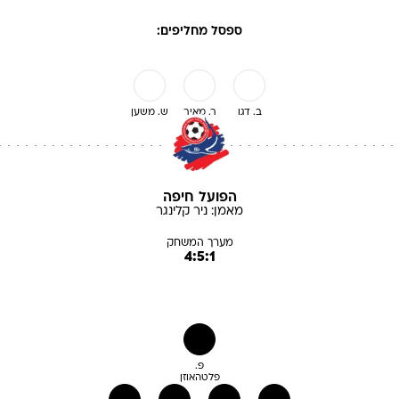
ספסל מחליפים:
ב. דגו
ר. מאיר
ש. משען
הפועל חיפה
מאמן:
ניר
קלינגר
מערך המשחק
4:5:1
פ.
פלטהאוזן