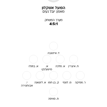
הפועל אשקלון
מאמן:
יובל
נעים
מערך המשחק
4:5:1
ד. איינוגבה
ח. איצרין
א. מלכה
א.
א. בוזגלו
מישצ'נקו
ר. מסיקה
מ. לוגסי
ק. בן חמו
א. לינגאנה
י.
אבוחצירה
ת. סוויסה