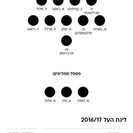
ח.
נ. קפילוטו
א. רואש
ד. מלול
מגרלשווילי
א. באהיה
מ.
ח. ממן
ל. סרדל
ה. כיוואן
פלקושצ'נקו
ש.
ארבייטמן
ספסל מחליפים:
מ. לאלה
ע. גולן
א. אלבז
ליגת העל 2016/17