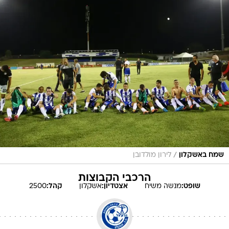
/
שמח באשקלון
לירון מולדובן
הרכבי הקבוצות
שופט:
מנשה
משיח
אצטדיון:
אשקלון
קהל:
2500