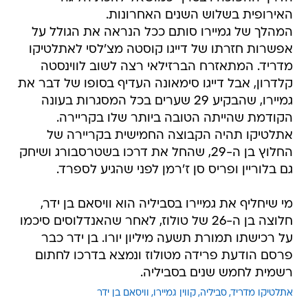
האירופית בשלוש השנים האחרונות.
המהלך של גמיירו סותם ככל הנראה את הגולל על
אפשרות חזרתו של דייגו קוסטה מצ'לסי לאתלטיקו
מדריד. המתאזרח הברזילאי רצה לשוב לווינסטה
קלדרון, אבל דייגו סימאונה העדיף בסופו של דבר את
גמיירו, שהבקיע 29 שערים בכל המסגרות בעונה
הקודמת שהייתה הטובה ביותר שלו בקריירה.
אתלטיקו תהיה הקבוצה החמישית בקריירה של
החלוץ בן ה-29, שהחל את דרכו בשטרסבורג ושיחק
גם בלוריין ופריס סן ז'רמן לפני שהגיע לספרד.
מי שיחליף את גמיירו בסביליה הוא וויסאם בן ידר,
חלוצה בן ה-26 של טולוז, לאחר שהאנדלוסים סיכמו
על רכישתו תמורת תשעה מיליון יורו. בן ידר כבר
פרסם הודעת פרידה מטולוז ונמצא בדרכו לחתום
רשמית לחמש שנים בסביליה.
אתלטיקו מדריד
סביליה
קווין גמיירו
וויסאם בן ידר