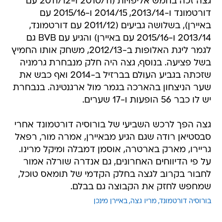
גצה זכה בחמש אליפויות (2010/11 ו-2011/12 עם
דורטמונד ו-2013/14, 2014/15 ו-2015/16 עם
באיירן), בשלושה גביעים (2011/12 עם דורטמונד,
2013/14 ו-2015/16 עם באיירן) והגיע עם BVB גם
לגמר ליגת האלופות ב-2012/13, משחק אותו החמיץ
בשל פציעה. בנוסף, גצה היה חלק מנבחרת גרמניה
שזכתה בגביע העולם בברזיל ב-2014 ואף כבש את
שער הניצחון בהארכה בגמר מול ארגנטינה. בנבחרת
יש לו כבר 56 הופעות ו-17 שערים.
גצה הפך לרכש השביעי של בורוסיה דורטמונד אחרי
סבסטיאן רודה שגם הגיע מבאיירן, אמרה מור, רפאל
גריירו, מארק בארטרה, אוסמן דמבלה ומיקל מרינו.
על פי הדיווחים האחרונים, גם אנדרה שורלה אמור
לחבור בקרוב לגצה בחלק הקדמי של תומאס טוכל,
שמחפש לחזק את הקבוצה גם בבלם.
בורוסיה דורטמונד
מריו גצה
באיירן מינכן