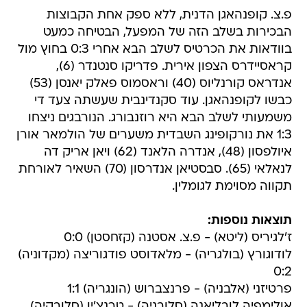
פ.צ. קופנהאגן הדנית, ללא ספק אחת הקבוצות
הבכירות בשלב הזה של המפעל, הבטיחה כמעט
בוודאות את הכרטיס לשלב הבא אחרי 0:3 בחוץ מול
קראסיידרס הצפון אירית. פדריקו סנטנדר (6),
אנדראס קורנליוס (40) וראסמוס פאלק יאנסן (53)
כבשו לקופנהאגן. עוד סקנדינבית שעשתה צעד די
משמעותי לשלב הבא היא רוזנבורג. הנורבגים ניצחו
1:3 את נורקופינג השבדית משערים של הולמאר אורן
איולפסון (48), אנדרה הלאנד (62) ויאן אריק דה
לנאלאי (65). סבסטיאן אנדרסון (70) השאיר לאורחת
תקווה מסוימת לגומלין.
תוצאות נוספות:
ז'לגיריס (ליטא) - פ.צ. אסטנה (קזחסטן) 0:0
לודוגורץ (בולגריה) - מלאדוסט פודגוריצה (מקדוניה)
0:2
פרטיזני (אלבניה) - פרנצברוש (הונגריה) 1:1
אולימפיה לובליאנה (סלובניה) - טרנצ'ין (סלובקיה)