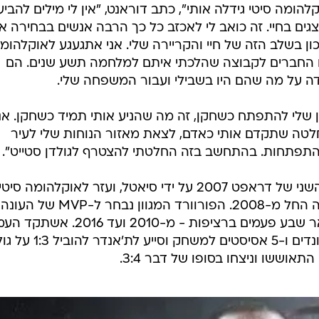
להומה סיטי גידלה אותי", כתב דוראנט, "אין לי מילים להביע
צגים בחיי. זה כואב לי לאכזב כל כך הרבה אנשים בבחירה א
ן בשלב הזה של חיי והקריירה שלי. אני אתגעגע לאוקלהומה
 החברים לקבוצה שהלכתי איתם למלחמה תשע שנים. הם
ודה על מה שהם היו בשבילי ועבור המשפחה שלי.
שלי להתפתח כשחקן, זה מה שהניע אותי תמיד כשחקן. אני
לטה שתקדם אותי כאדם, לצאת מאזור הנוחות שלי לעיר
תפתחות. בהתחשב בזה החלטתי להצטרף לגולדן סטייט".
דוראנט (27, 2.06 מ') נבחר במקום השני של דראפט 2007 על ידי סיאטל, ועזר לאוקלהומה סיטי
להפוך לאחת הקבוצות הטובות בליגה החל מ-2008. הפורוורד המגוון נבחר ל-MVP של העונה
הסדירה ב-2014 ולמשחק האולסטאר שבע פעמים ברציפות - מ-2010 ועד 2016
ממוצעים של 28.2 נקודות, 8.2 ריבאונדים ו-5 אסיסטים למשחק וסייע
אוששו וניצחו בסופו של דבר 3:4.