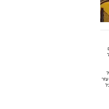
ל
עזר
ל