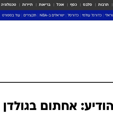
תרבות
סלבס
כסף
אוכל
בריאות
תיירות
טכנולוגיה
ראלי
כדורגל עולמי
כדורסל
ישראלים ב-NBA
תקצירים
עוד בספורט
ליגה אנגלית
ליגת העל
דני אבדיה
מונדיאל 2026
 העל
ליגה ספרדית
דאבל דריבל
NBA
נה
ליגה איטלקית
יורוליג וכדורסל אירופי
טבלאות
ו
ליגה גרמנית
ליגה לאומית
פודקאסטים
ליגה צרפתית
נבחרות ישראל בכדורסל
מסכמים מחזור
שראל
ליגת האלופות
כדורסל נשים
אבא של שבת
ית
הליגה האירופית
מעל הטבעת
דרום אמריקה
סערה בממלכה
טניס
טראש טוק
ספורט אמריקא
הודיע: אחתום בגולדן
פוקר