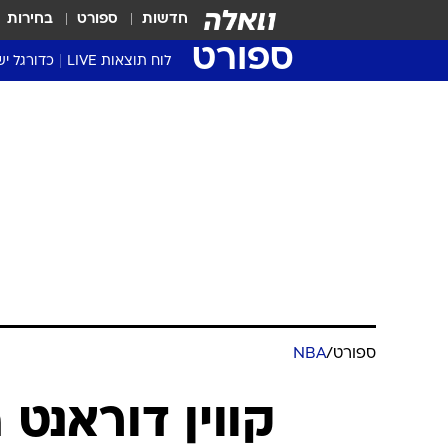
חדשות
ספורט
בחירות
ספורט
לוח תוצאות LIVE
כדורגל יש
ליגת העל Winner
סטט' ליגת
גביע המדי
גביע הטוט
שגרירים
נבחרות י
ליגה לאומ
ליגה א'
ספורט
/
NBA
קווין דוראנט 