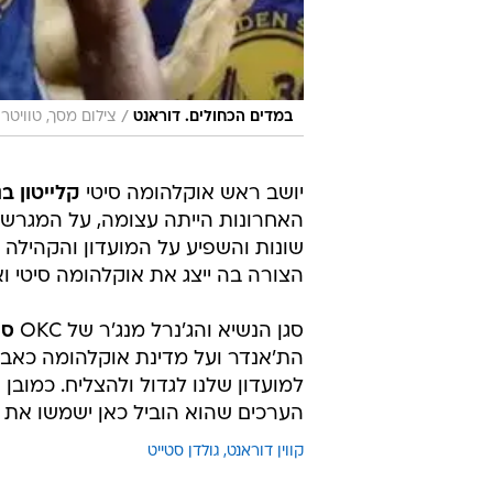
/
במדים הכחולים. דוראנט
צילום מסך, טוויטר
יושב ראש אוקלהומה סיטי
קלייטון ב
האחרונות הייתה עצומה, על המגרש ו
שונות והשפיע על המועדון והקהילה בא
הצורה בה ייצג את אוקלהומה סיטי ו
סגן הנשיא והג'נרל מנג'ר של OKC
סם
הת'אנדר ועל מדינת אוקלהומה כאב המ
למועדון שלנו לגדול ולהצליח. כמובן
הערכים שהוא הוביל כאן ישמשו את המ
קווין דוראנט
גולדן סטייט