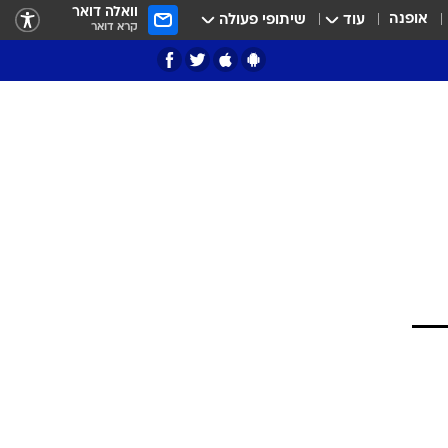
וואלה דואר
אופנה
עוד
שיתופי פעולה
קרא דואר
ציון 3
דאבל דריבל
י