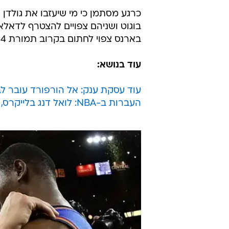
כרגע מסתמן כי מי שיעזבו את גולדן 
בארנס צפוי לחתום בקרוב תמורת 94 מיליון דולר לארבע שנים.
עוד בנושא:
עוד עסקת ענק: אל הורפורד עובר לב
העברות ב-NBA: לואל דנג בלייקרס, ביומבו באורלנדו, ריאן אנדרסון ביוסטון