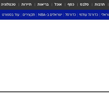
תרבות
סלבס
כסף
אוכל
בריאות
תיירות
טכנולוגיה
ראלי
כדורגל עולמי
כדורסל
ישראלים ב-NBA
תקצירים
עוד בספורט
ליגה אנגלית
ליגת העל
דני אבדיה
מונדיאל 2026
 העל
ליגה ספרדית
דאבל דריבל
NBA
נה
ליגה איטלקית
יורוליג וכדורסל אירופי
טבלאות
ו
ליגה גרמנית
ליגה לאומית
פודקאסטים
ליגה צרפתית
נבחרות ישראל בכדורסל
מסכמים מחזור
שראל
ליגת האלופות
כדורסל נשים
אבא של שבת
ית
הליגה האירופית
מעל הטבעת
דרום אמריקה
סערה בממלכה
טניס
טראש טוק
ספורט אמריקא
פוקר