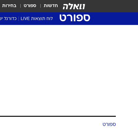
חדשות
ספורט
בחירות
ספורט
לוח תוצאות LIVE
כדורגל יש
ליגת העל Winner
סטט' ליגת
גביע המדי
גביע הטוט
שגרירים
נבחרות י
ליגה לאומ
ליגה א'
ספורט