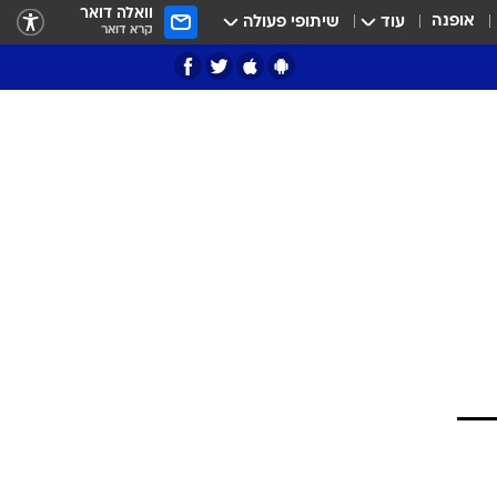
וואלה דואר
אופנה
עוד
שיתופי פעולה
קרא דואר
ציון 3
דאבל דריבל
י