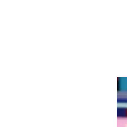
ט1
מחוץ לקווים
4-4-2
משרד החוץ
רץ על הקווים
ספורט בחקירה
סוגרים שנה
מונדיאל 2014
בראש ובראשונה
אליפות אפריקה 2015
יורו צעירות 2013
לונדון 2012
יורו 2012