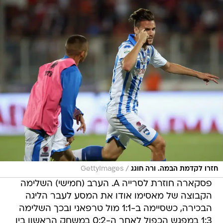
/
חזרו לקדמת הבמה. ורה חוגג
GettyImages
פסקארה חוזרת לסרייה A. הערב (חמישי) השלימה
הקבוצה של מאסימו אודו את המסע לעבר הליגה
הבכירה, כשסיימה ב-1:1 מול טרפאני ובכך השלימה
1:3 במפגש הכפול לאחר ה-0:2 במשחק הראשון בין