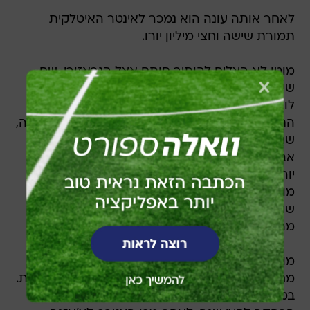
לאחר אותה עונה הוא נמכר לאינטר האיטלקית
תמורת שישה וחצי מיליון יורו.
מוטו לא הצליח להותיר חותם אצל הנראזורי, שם
שיחק עשרה משחקים בלבד ולא כבש. הוא נמכר
לורונה, במדיה שיחק 57 משחקים וכבש 16 שערים.
התחנה השלישית של הרומני באיטליה היתה פארמה,
שם כבש 18 שערים בעונה מצוינת, שגרמה לרומן
אברמוביץ' לפתוח את הכיס ולהוציא עליו 22 מיליון
יורו. לאחר מערכת יחסים בעייתית עם המאמן ז'וז'ה
מוריניו וכישלון בבדיקת חומרים אסורים, השחקן
שוחרר מהבלוז וספג הרחקה לשבעה חודשים
מהמגרשים.
מוטו חזר לאיטליה, ולאחר עונה וחצי ביובנטוס, נולד
מחדש בפיורנטינה, שם כבש 84 שערים בחמש עונות.
במהלך 2010, הרומני נכשל בבדיקה נוספת, וקיבל