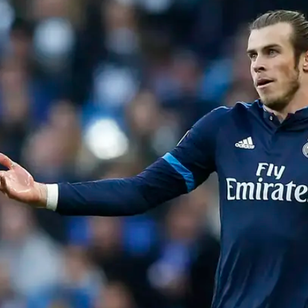
בחוזהו של דויד דה חאה שעשוי לסלול את דרכו לריאל מדרי
י, לדה חאה יש סעיף שחרור בחוזה שלו עם מנצ'סטר יונייט
בסך 50 מיליון יורו. הסעיף הזה תקף עד ה-15 ביוני, אז היורו כבר ייפתח וריאל תצטרך לקבל 
 או להמשיך לסמוך על קיילור נבאס שנתן עונה נהדרת,