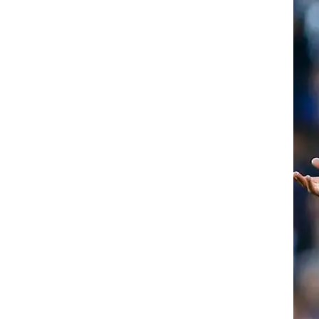
ד
ד
החלטה