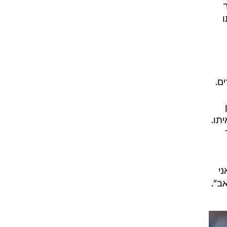
ני
ב".