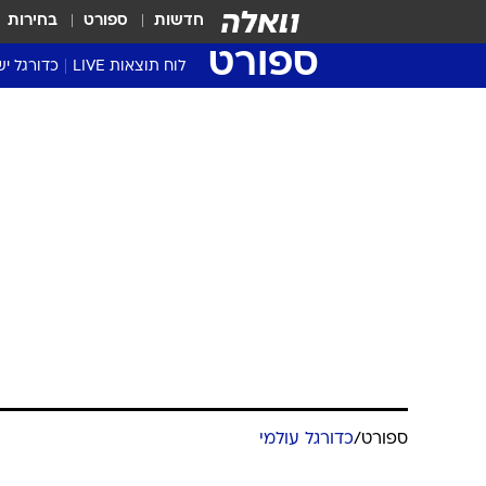
חדשות
ספורט
בחירות
ספורט
לוח תוצאות LIVE
כדורגל יש
ליגת העל Winner
סטט' ליגת
ספורט
/
כדורגל עולמי
גביע המדי
גביע הטוט
קרלו אנצ'לוטי
שגרירים
התעמתנו, הוא
נבחרות י
ליגה לאומ
ליגה א'
מערכת וואלה ספורט
17.5.2016 / 5:59
אקס ריאל נזכר בעימות חריג עם
התפקוד של בייל. נעמדתי על הרג
שריאל לא אלופה"