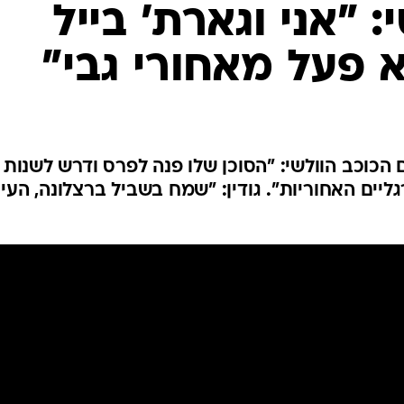
ענפים נוספים
לוח שידורים
החידה של ספור
ארכיון מדורים
כתבו לנו