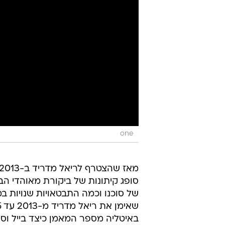
one
סופג קיתונות של ביקורת מאוהדי ה
של סוכנו וכמה התבטאויות שנויות במ
באיטליה מספר המאמן כיצד בייל וסוכנ
את תפקודו במגרש. "בוקר אחד קיבל
איתי בסוף האימון. זה היה מאוד חרי
ואמר לו שהוא לא מרוצה מהתפקוד ש
אנצ'לוטי.
"פרס שאל אותי - 'מה אתה מתכוון ל
התפקוד שלו בשלב הזה של העונה, כ
אמרתי לפרס שאני מופתע מכך שבייל ל
רציתי לגרום לו להבין איך לשחק נכ
שלו או הנשיא של ריאל יכולים לעזור 
שאלתי אותו למה זה עבד ככה, והוא ר