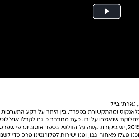
מאז שהצטרף לריאל מדריד ב-2013, גארת' בייל
בלאנקוס ומהתקשורת בספרד, בין היתר על רקע התערבות 
חלוקת שנאמרו על ידו. כעת מתברר כי גם לקרלו אנצ'לוטי,
שאימן את ריאל מדריד מ-2013 עד 2015, יש ביקורת קשה על הוולשי. בספר אוטוביוגרפי שפר
ו פעלו מאחורי גבו, ופנו ישירות לפלורנטינו פרס כדי לשנו
תי שיחת טלפון ממנהל ריאל, שאמר לי שהנשיא רוצה לדבר
ג. כשפגשתי את פרס, הוא אמר לי שהסוכן של בייל דיבר אית
לו. הוא רצה שאציב אותו במרכז השדה ולא באגף", חשף
עשות?', והשבתי לו 'שום דבר'. אי אפשר היה לשנות את
י זה היה משנה את כל סגנון המשחק ומשתק שחקנים אחרי
א פנה ישירות אליי. לבייל היו איכויות אדירות כשחקן, רק
ון ולממש את הפוטנציאל. הופתעתי מכך שהוא חושב שהסוכן
לו יותר ממני. למחרת פניתי אליו אחרי האימון והתעמתתי אי
ק אמר לי 'אוקיי, אין בעיה', מבלי להסביר מה פשר המהלך