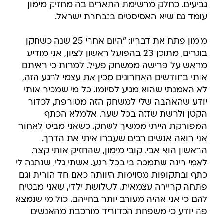
גביעים. כחלק מרשימת התארים בה מחזיק מימון
עומד גם שיא האסיסטים בנבחרת ישראל.
מימון פתח את דבריו: "היום אחרי 25 שנה כשחקן
בוגרים, מתוכן 23 בהפועל ראשון לציון, אני מודיע
מראש על פרישה ממשחק פעיל. למרות כי ראיתם
אותי בחודשים האחרונים מכין את עצמי לרגע הזה,
לא האמנתי שהוא מגיע לסיומו. כל מי שמכיר אותי
יודע שהאהבה שלי למשחק הזה מטורפת, לכדור
הקטן ולרשת שזזה בכל שער. אלמלא הכתף
המפורקת הייתי ממשיך לשחק. כשאני מביט לאחור
אני רואה אנשים רבים שעברו איתי את הדרך.
הראשון הוא אבי, קובי מימון, שהחזיק אותי קצר.
לאמי רינה שתמכה בי בכל רגע. אשתי גלי, שנתנה לי
כתף ובתקופות מסוימות היוותה כאם חד הורית וגם
פתחה קריירה עצמאית. לשלושת ילדי, שאני מבטיח
להם כי אני אהיה מעורב יותר בחייהם. כול מי שנמצא
פה יודע כי משפחת הכדוריד מורכבת מהאנשים