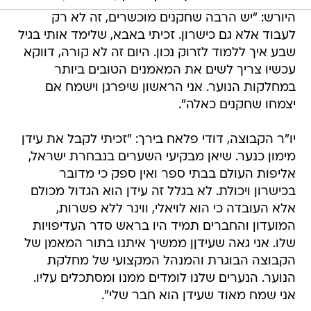
היורש: "יש הרבה שחקנים מוכשרים, זה לא רק
לעבוד אלא גם כישרון. זכיתי באבא, שלימד אותי בגיל
שבע איך ללמוד לזרוק נכון. היום זה לא קורה, דווקא
עכשיו צריך לשים את המאמנים הטובים ביותר
במחלקות הנוער. אני הראשון שיפרגן וישמח אם
יצמחו שחקנים כאלה".
יו"ר הקבוצה, דודי פלאח בירך: "זכיתי לקבל את עידן
מימון כנער. שיאן מבקיעי השערים בנבחרת ישראל,
אליפות העולם בבתי ספר ואין ספק כי מדובר
בכישרון ויכולת. לא בגלל זה עידן הוא הגדול מכולם
אלא העובדה כי הוא לויאלי, ווינר ללא פשרות,
המועדון והחברים תמיד היו בראש סדר העדיפויות
שלו. אני גאה שעידןן ממשיך איתנו בתור המאמן של
הקבוצה הבוגרת והמנהל המקצועי של מחלקת
הנוער. הנערים שלנו לומדים ממנו ומסתכלים עליו.
אני שמח מאוד שעידן הוא חבר שלי".