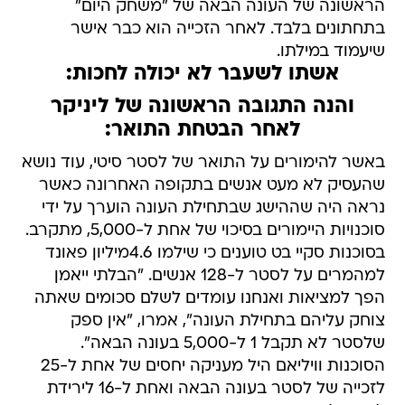
הראשונה של העונה הבאה של "משחק היום"
בתחתונים בלבד. לאחר הזכייה הוא כבר אישר
שיעמוד במילתו.
אשתו לשעבר לא יכולה לחכות:
והנה התגובה הראשונה של ליניקר
לאחר הבטחת התואר:
באשר להימורים על התואר של לסטר סיטי, עוד נושא
שהעסיק לא מעט אנשים בתקופה האחרונה כאשר
נראה היה שההישג שבתחילת העונה הוערך על ידי
סוכנויות היימורים בסיכוי של אחת ל-5,000, מתקרב.
בסוכנות סקיי בט טוענים כי שילמו 4.6מיליון פאונד
למהמרים על לסטר ל-128 אנשים. "הבלתי ייאמן
הפך למציאות ואנחנו עומדים לשלם סכומים שאתה
צוחק עליהם בתחילת העונה", אמרו, "אין ספק
שלסטר לא תקבל 1 ל-5,000 בעונה הבאה".
הסוכנות וויליאם היל מעניקה יחסים של אחת ל-25
לזכייה של לסטר בעונה הבאה ואחת ל-16 לירידת