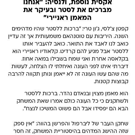
אקסית נוספת, ולנסיה: "אנחנו
מברכים את לסטר ובעיקר את
המאמן ראניירי"
קפטן צ'לסי, ג'ון טרי: "ברכות ללסטר שהיו מדהימים
השנה. היריבות עם טוטנהאם משמעותית אך זה עדיין
כואב לנו לאבד את התואר. כואב להעביר אותו
ללסטר אבל מגיע להם קרדיט. קלאודיו ראניירי הוא
בקלאסה אחרת ואני שמח בשבילו במאה אחוז.
דיברתי איתו לפני העונה ואיחלתי לו הצלחה, לעשות
מה שהם עשו העונה זה לא ייאמן ונותן תקווה להרבה
קבוצות קטנות.
הוא מאמן מצוין ובנאדם נהדר. ברכות ללסטר
ולשחקנים כי כל העונה כולם אמרו שאת המשחק
הבא הם יפסידו אבל הם פשוט המשיכו לנצח".
שחקן העבר של ליברפול והפרשן בהווה: "אין ספק
שזה ההישג המדהים בהיסטוריית המשחק, זה חסר