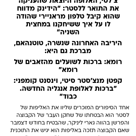
צ'לסי, האלופה היוצאת שהעניקה
את התואר ללסטר: "הידינק מדווח
שהוא קיבל טלפון מראניירי שהודה
לו על איך ששיחקנו במחצית
השניה"
היריבה האחרונה שנשרה, טוטנהאם,
מברכת גם היא:
רומא: ברכות לשועלים מהזאבים של
רומא"
קפטן מנצ'סטר סיטי, וינסנט קומפני:
"ברכות לאלופת אנגליה החדשה.
כבוד"
אחד הסיפורים המוכרים שליוו את האליפות של
לסטר הוא הבטחתו של שחקן העבר של הקבוצה
והפרשן בהווה גארי ליניקר, שהבטיח בחודש דצמבר
שאם הקבוצה תזכה באליפות הוא יגיש את התוכנית