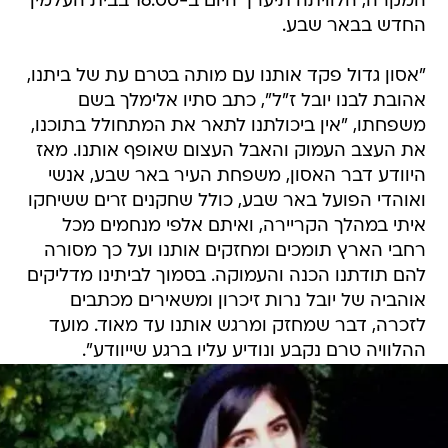
המקרה, הלוויתה תיערך היום ב-16:00 בבית העלמין
החדש בבאר שבע.
"אסון גדול פקד אותנו עם מותה בטרם עת של ביתנו,
אהובת לבנו יובל ז"ל", כתב סתיו אלימלך בשם
משפחתו, "אין ביכולתנו לתאר את המתחולל בתוכנו,
את העצב העמוק והאבל העצום שאופף אותנו. מאז
היוודע דבר האסון, משפחת העיר באר שבע, אנשי
ואוהדי הפועל באר שבע, כולל שחקנים זרים ששיחקו
איתי במהלך הקריירה, ואיתם אלפי מנחמים מכל
רחבי הארץ תומכים ומחזקים אותנו ועל כך מסורה
להם תודתנו הכנה והעמוקה. בסמוך לביתינו מדליקים
אוהביה של יובל נרות זיכרון ומשאירים מכתבים
לזכרה, דבר שמחזק ומרגש אותנו עד מאוד. מועד
ההלוויה טרם נקבע ונודיע עליו ברגע שייוודע".