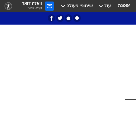
וואלה דואר
אופנה
עוד
שיתופי פעולה
קרא דואר
ציון 3
דאבל דריבל
י