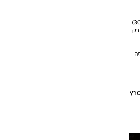
לנצח משחק) בחמש השניות האחרונות. זה שווה ערך ל-10.6 אחוז, ורק לג'מאל קרופורד (3 מ-30)
 - 17 מ-38). אחריו דירק
ת זה
מרץ