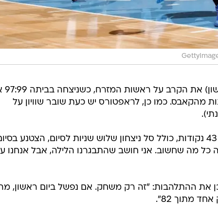
GettyImage
טורונטו פתחה הלילה (בין שבת 
ת מהקאבס. כמו כן, לראפטורס יש כעת שובר שוויון על
קייל לאורי, שהפציץ שיא קריירה של 43 נקודות, כולל סל ניצחון שלוש שניות לסיום, הצטנע בסיו
ה כל מה שחשוב. אני חושב שהתבגרנו הלילה, אבל אנחנו עו
ם כן את ההתלהבות: "זה רק משחק. אם נפשל ביום ראשון, מה
ד מתוך 82".