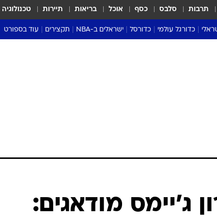
תרבות
סלבס
כסף
אוכל
בריאות
תיירות
טכנולוגיה
ראלי
כדורגל עולמי
כדורסל
ישראלים ב-NBA
תקצירים
עוד בספורט
ליגה אנגלית
ליגת העל
דני אבדיה
מונדיאל 2026
 העל
ליגה ספרדית
דאבל דריבל
NBA
נה
ליגה איטלקית
יורוליג וכדורסל אירופי
טבלאות
ו
ליגה גרמנית
ליגה לאומית
פודקאסטים
ליגה צרפתית
נבחרות ישראל בכדורסל
מסכמים מחזור
שראל
ליגת האלופות
כדורסל נשים
אבא של שבת
ית
הליגה האירופית
מעל הטבעת
דרום אמריקה
סערה בממלכה
טניס
טראש טוק
ספורט אמריקא
ן ג'יימס מודאגים:
פוקר