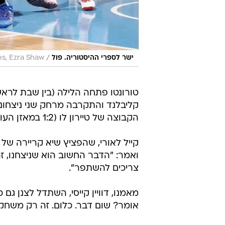
/
ישר לספרי ההיסטוריה. פול
s, Ezra Shaw
קליבלנד והתקרבה מרחק שני ניצחונו
הקבוצה של טיירון לו (1:2 במאזן העונתי).
ואמר: "הדבר החשוב הוא שניצחנו, ז
צריכים להשתפר".
מאמנו, דוויין קייסי, השתדל לצנן ג
אומר? שום דבר. כלום. זה רק משחק אח