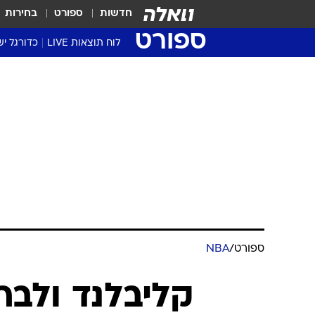
חדשות
ספורט
בחירות
ספורט
לוח תוצאות LIVE
כדורגל יש
ליגת העל Winner
סטט' ליגת
גביע המדי
גביע הטוט
שגרירים
נבחרות י
ליגה לאומ
ליגה א'
ספורט
/
NBA
קליבלנד ולברו