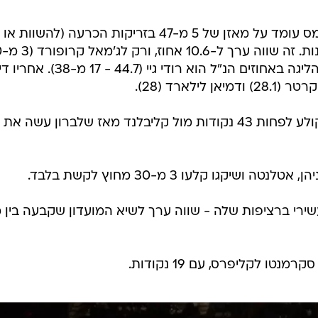
* בעשר השנים האחרונות, לברון ג'יימס עומד על מאזן של 5 מ-47 בזריקות הכרעה (להשוות או
אחוז נמוך יותר. אגב, מי שמוביל את הליגה באחוזים הנ"ל הוא רודי גיי (44.7
* קייל לאורי הוא השחקן הראשון שקולע לפחות 43 נקודות מול קליבלנד מאז שלברון עשה א
קגו קלעו 3 מ-30 מחוץ לקשת בלבד.
שירי ברציפות שלה - שווה ערך לשיא המועדון שקבעה בין 
ו לקליפרס, עם 19 נקודות.