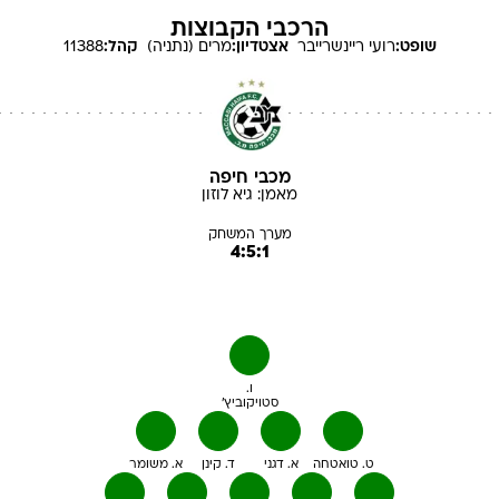
הרכבי הקבוצות
שופט:
רועי
ריינשרייבר
אצטדיון:
מרים (נתניה)
קהל:
11388
מכבי חיפה
מאמן:
גיא
לוזון
מערך המשחק
4:5:1
ו.
סטויקוביץ'
ט. טואטחה
א. דגני
ד. קינן
א. משומר