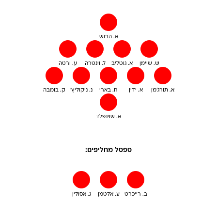
א. הרוש
ש. שיימן
א. גוטליב
ל. וינטרה
ע. ורטה
א. תורג'מן
א. ידין
ח. בארי
נ. ניקוליץ'
ק. בומבה
א. שוינפלד
ספסל מחליפים:
ב. רייכרט
ע. אלטמן
ג. אסולין