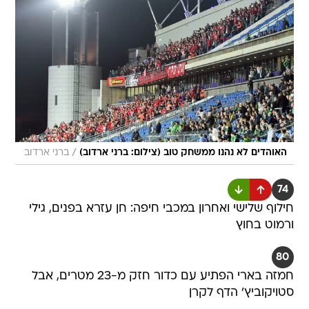
/
האוהדים לא נהנו ממשחק טוב (צילום: ברני ארדוב)
ברני ארדוב
74
חילוף שלישי ואחרון במכבי חיפה: חן עזרא בפנים, גילי
ורמוט בחוץ
80
חמזה בארי הפתיע עם כדור חזק מ-23 מטרים, אבל
סטויקוביץ' הדף לקרן