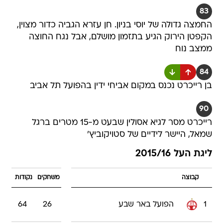
83
החמצה גדולה של יוסי בניון. חן עזרא הגביה כדור מצוין,
הקפטן הירוק הגיע בתזמון מושלם, אבל נגח החוצה
ממצב נוח
84
בן רייכרט נכנס במקום אביחי ידין בהפועל תל אביב
90
רייכרט מסר לגיא אסולין שבעט מ-15 מטרים ברגל
שמאל, היישר לידיים של סטויקוביץ'
ליגת העל 2015/16
קבוצה
משחקים
נקודות
1
הפועל באר שבע
26
64