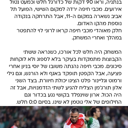
בנתניה, וראו 90 דקות של כדורגל חלש וכמעט נטול
אירועים. מכבי חיפה ירדה למקום השישי, הפועל תל
אביב נשארה במקום ה-11, אבל התרחקה בנקודה
נוספת מהקו האדום.
חלק מאוהדי מכבי חיפה קראו לרוני לוי להתפטר
במהלך ואחרי המשחק.
המשחק היה חלש לכל אורכו, כשנראה ששתי
הקבוצות מתמקדות בעיקר בלא לספוג ולא לוקחות
סיכונים. מכבי חיפה נהנתה משובו של יוסי בניון אחרי
פציעה, אבל הקפטן תופקד באגף ולא הורגש, וגם גילי
ורמוט וגליינור פלט הציגו יכולת חיוורת. בצד השני
אלון תורג'מן הצליח להגיע לשתי הזדמנויות, אבל זה
היה הכול. ארון שוינפלד בקושי נגע בכדור וגם
החילופים של אלי גוטמן לא שינו. בסיום 0:0 חלש.