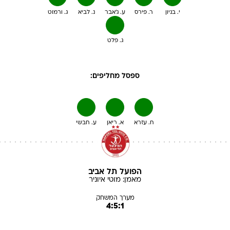
י. בניון
ר. פירס
ע. ג'אבר
נ. לביא
ג. ורמוט
ג. פלט
ספסל מחליפים:
ח. עזרא
א. ריאן
ע. חבשי
הפועל תל אביב
מאמן:
מוטי
איוניר
מערך המשחק
4:5:1