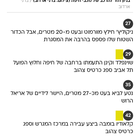
/
בניון חזר להרכב של מכבי חיפה (צילום: ברני ארדוב)
ברני
ארדוב
27
ניקוליץ' חילץ מוורמוט ובעט מ-20 מטרים, אבל הכדור
השטוח שלו פספס בהרבה את המסגרת
29
שוינפלד וקינן התעמתו ברחבה של חיפה וחלוץ הפועל
תל אביב ספג כרטיס צהוב
35
נטע לביא בעט מכ-27 מטרים, היישר לידיים של אריאל
הרוש
42
קלאודיו בומבה ביצע עבירה במרכז המגרש וספג
כרטיס צהוב