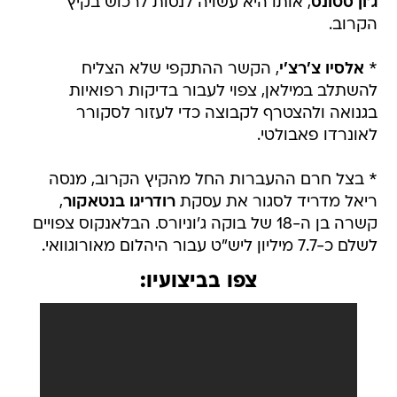
ג'ון סטונס
, אותו היא עשויה לנסות לרכוש בקיץ
הקרוב.
*
אלסיו צ'רצ'י
, הקשר ההתקפי שלא הצליח
להשתלב במילאן, צפוי לעבור בדיקות רפואיות
בגנואה ולהצטרף לקבוצה כדי לעזור לסקורר
לאונרדו פאבולטי.
* בצל חרם ההעברות החל מהקיץ הקרוב, מנסה
ריאל מדריד לסגור את עסקת
רודריגו בנטאקור
,
קשרה בן ה-18 של בוקה ג'וניורס. הבלאנקוס צפויים
לשלם כ-7.7 מיליון ליש"ט עבור היהלום מאורוגוואי.
צפו בביצועיו: