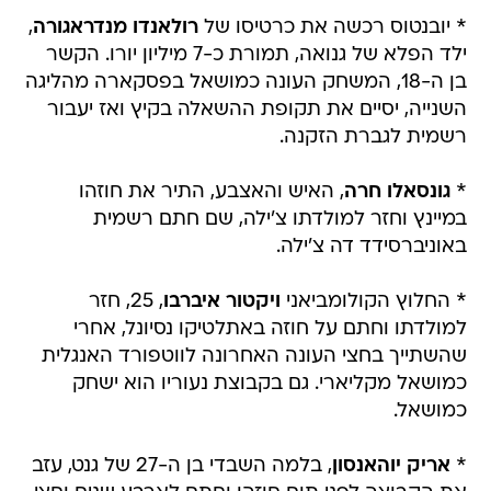
* יובנטוס רכשה את כרטיסו של
רולאנדו מנדראגורה
,
ילד הפלא של גנואה, תמורת כ-7 מיליון יורו. הקשר
בן ה-18, המשחק העונה כמושאל בפסקארה מהליגה
השנייה, יסיים את תקופת ההשאלה בקיץ ואז יעבור
רשמית לגברת הזקנה.
*
גונסאלו חרה
, האיש והאצבע, התיר את חוזהו
במיינץ וחזר למולדתו צ'ילה, שם חתם רשמית
באוניברסידד דה צ'ילה.
* החלוץ הקולומביאני
ויקטור איברבו
, 25, חזר
למולדתו וחתם על חוזה באתלטיקו נסיונל, אחרי
שהשתייך בחצי העונה האחרונה לווטפורד האנגלית
כמושאל מקליארי. גם בקבוצת נעוריו הוא ישחק
כמושאל.
*
אריק יוהאנסון
, בלמה השבדי בן ה-27 של גנט, עזב