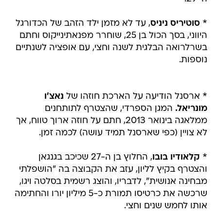
*
סוטיריס ניניס
, עד לא מזמן ילד הזהב של הכדורגל
היווני, בסך הכול בן 25, שוחרר מפנאתינייקוס וחתם
בשרלרואה הבלגית לשנה וחצי, עם אופציה לשנתיים
נוספות.
* ארסנל הודיעה על הארכת חוזהו של
נאצ'ו
מונריאל.
המגן הספרדי, שהצטרף לתותחנים
ממלאגה בינואר 2013, חתם על חוזה ארוך טווח, אך
לא צויין (כפי שארסנל תמיד עושה) לכמה זמן.
*
קלאודיו בובו
, החלוץ בן ה-27 שכיכב בגנגאן
והצטרף בקיץ לליון, עזב את הקבוצה בה "הושפלתי
מבחינה אנושית", לדבריו, והוצג רשמית בסלטה ויגו,
שרכשה את כרטיסו תמורת כ-5 מיליון יורו והחתימה
אותו לחמש שנים וחצי.