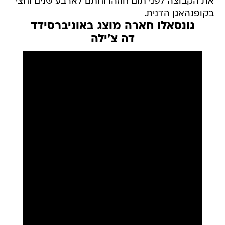
את הקבוצה לפני תום חוזהו וחתם לארבע שנים וחצי
בקופנהאגן הדנית.
גונסאלו חארה מוצג באוניברסידד
דה צ'ילה