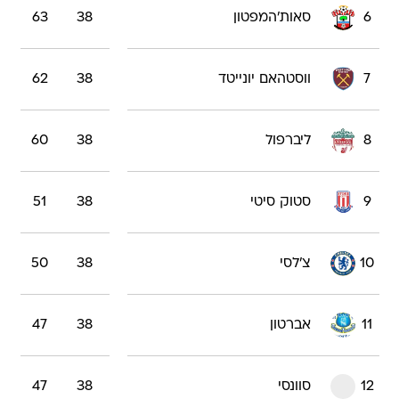
6
סאות'המפטון
38
63
7
ווסטהאם יונייטד
38
62
8
ליברפול
38
60
9
סטוק סיטי
38
51
10
צ'לסי
38
50
11
אברטון
38
47
12
סוונסי
38
47