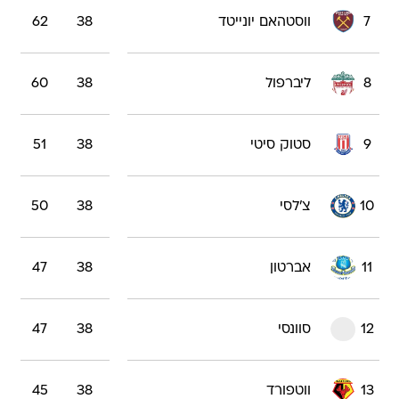
7
ווסטהאם יונייטד
38
62
8
ליברפול
38
60
9
סטוק סיטי
38
51
10
צ'לסי
38
50
11
אברטון
38
47
12
סוונסי
38
47
13
ווטפורד
38
45