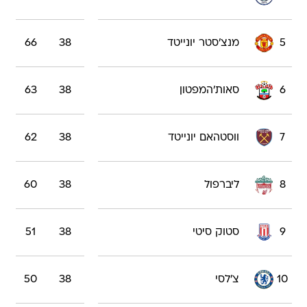
5
מנצ'סטר יונייטד
38
66
6
סאות'המפטון
38
63
7
ווסטהאם יונייטד
38
62
8
ליברפול
38
60
9
סטוק סיטי
38
51
10
צ'לסי
38
50