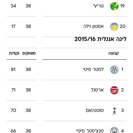
19
נוריץ'
38
34
20
אסטון וילה
38
17
ליגה אנגלית 2015/16
קבוצה
משחקים
נקודות
1
לסטר סיטי
38
81
2
ארסנל
38
71
3
טוטנהאם
38
70
4
מנצ'סטר סיטי
38
66