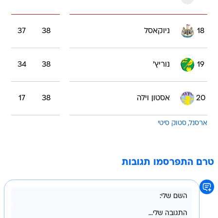
18
ניוקאסל
38
37
19
נוריץ'
38
34
20
אסטון וילה
38
17
ארסנל
סטוק סיטי
טרם התפרסמו תגובות