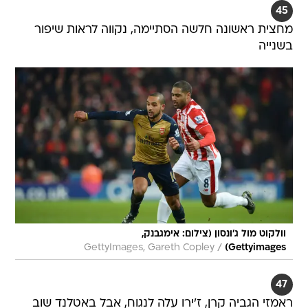
45
מחצית ראשונה חלשה הסתיימה, נקווה לראות שיפור
בשנייה
וולקוט מול ג'ונסון (צילום: אימגבנק,
/
GettyImages, Gareth Copley
Gettyimages)
47
ראמזי הגביה קרן, ז'ירו עלה לנגוח, אבל באטלנד שוב