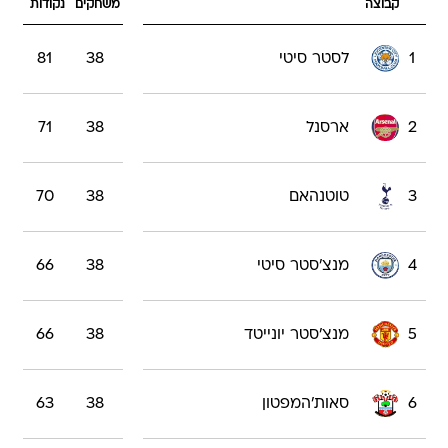
קבוצה
משחקים
נקודות
1
לסטר סיטי
38
81
2
ארסנל
38
71
3
טוטנהאם
38
70
4
מנצ'סטר סיטי
38
66
5
מנצ'סטר יונייטד
38
66
6
סאות'המפטון
38
63