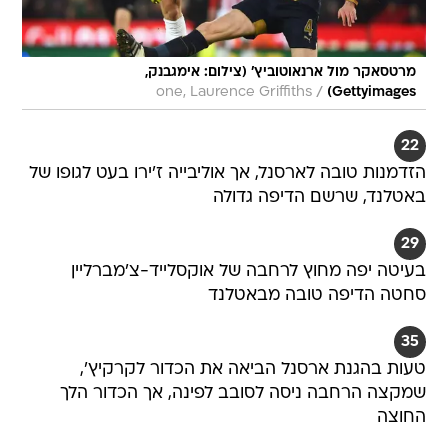
מרטסאקר מול ארנאוטוביץ' (צילום: אימגבנק,
/
one, Laurence Griffiths
Gettyimages)
22
הזדמנות טובה לארסנל, אך אוליבייה ז'ירו בעט לגופו של
באטלנד, שרשם הדיפה גדולה
29
בעיטה יפה מחוץ לרחבה של אוקסלייד-צ'מברליין
סחטה הדיפה טובה מבאטלנד
35
טעות בהגנת ארסנל הביאה את הכדור לקרקיץ',
שמקצה הרחבה ניסה לסובב לפינה, אך הכדור הלך
החוצה