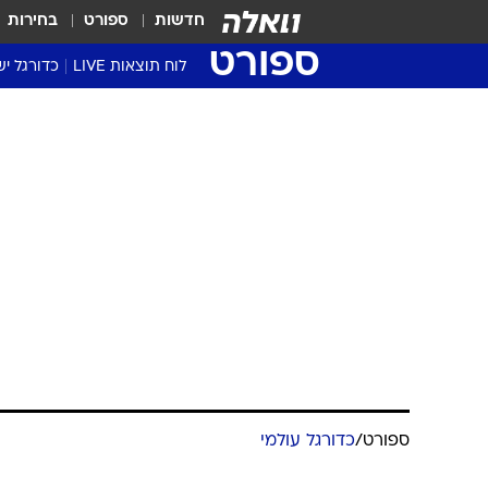
חדשות
ספורט
בחירות
ספורט
לוח תוצאות LIVE
כדורגל יש
ליגת העל Winner
סטט' ליגת
גביע המדי
גביע הטוט
שגרירים
נבחרות י
ליגה לאומ
ליגה א'
ספורט
/
כדורגל עולמי