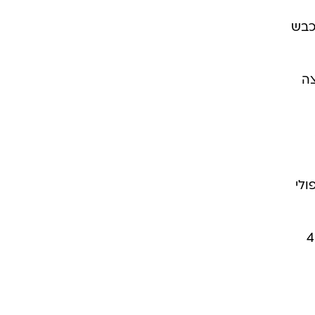
י כבש
צה
לנאפולי
, מפלמנגו. השחקן בן ה-21 עלה לה כ-4