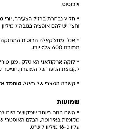
ויובנטוס.
* חלוץ נבחרת ברזיל הצעירה,
יורי 
וחצי ויש להם אופציה בגובה 7 מיליון יורו לרכוש אותו בקיץ 2017.
* אנז'י מחצ'קאלה הרוסית התחזקה
תמורת 600 אלף יורו.
*
לוקה ארקולאני
לקבוצת הנוער של המועדון. יונייטד שילמה עבו
* קשרה המצרי של באזל,
מוחמד אלנ
שמועות
* השם החם ביותר שמקושר היום למנ
מקומות באירופה, הבלם האוסטרי של
עליו כ-16 מיליון ליש"ט.