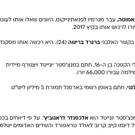
מאמוטה
, עבר מגרמיו לפנאתינייקוס. היוונים שאלו אותו לעונה
 בקשר האלבני
ברנרד ברישה
(24). היא רכשה אותו מסקנד
האיטלקי, מגן פורלי הקטנה בן ה-16, חתם במנצ'סטר יונייטד ויצטרף מיידית
רו 66,000 יורו.
ני
, חתם באופן רשמי בארסנל תמורת 5 מיליון ליש"ט.
צ'סטר יונייטד הוא
אלכסנדר דראגוביץ'
. על פי דיווחים בכ
 דינמו קייב קרוב לאולד טראפורד והשדים האדומים ישלמו