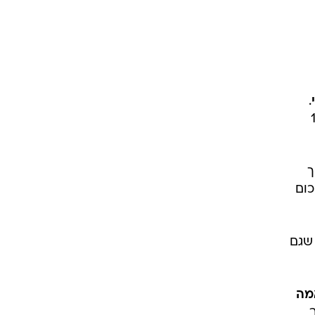
.
ב-27 משחקים בכל המסגרות, 13
יך
יליון יורו והסכום
 שגם
מה
דבר