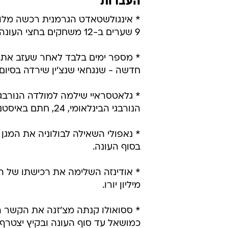
העברות
* אינגולשטאדט הגרמנית רכשה מלו
9 שערים ב-12 משחקים בחצי העונה הראשונה בשווייץ.
* מספר ימים בלבד לאחר שעזב את 
חדשה - שנגחאי שנצ'ין שירדה בסיום ה
* גלאטסראיי שילמה למולדה הנורבגית 2 מיליון יורו וקיבלה בתמורה את המגן
הנורבגי הבינלאומי, 24, חתם באיסטנבול עד קיץ 2019.
* נאפולי השאילה לבולוניה את המגן 
בסוף העונה.
* אודינזה השלימה את רכישתו של ה
מיליון יורו.
* ססואולו קנתה מצ'זנה את הקשר 
כמושאל עד סוף העונה ובקיץ יצטרף 