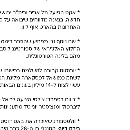
* אקס הפועל תל אביב ובית"ר ירושל
חדשה. בגאנה מדווחים שיבואה על ס
האחרונות בהארט אוף ליון.
* שם נוסף ודי מפתיע שהוזכר ביממ
מהם בליגה הפורטוגלית.
* יובנטוס קרובה להשלמת רכישתו 
עשוי לצוח ל-14 מיליון בשנים הבאות - בהתאם לסעיפים שונים בעסקה.
* דיווח בספרד: צ'לסי הציעה לריאל מדריד 40 מיליון לי
ליברפול ומנצ'סטר יונייטד מתעניינות
* וולפסבורג שאיבדה את באס דוסט ש
בירם דיוף