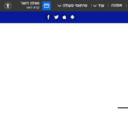
וואלה דואר
אופנה
עוד
שיתופי פעולה
קרא דואר
ציון 3
דאבל דריבל
י