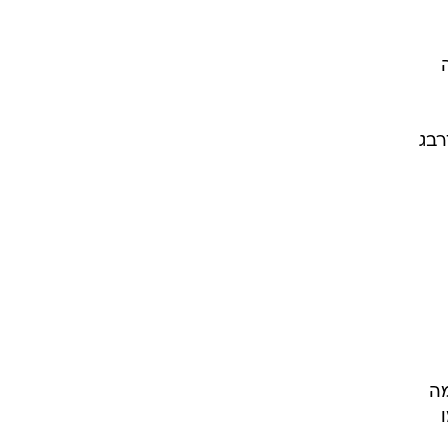
רבג
מה