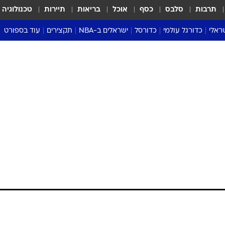
תרבות
סלבס
כסף
אוכל
בריאות
תיירות
טכנולוגיה
ראלי
כדורגל עולמי
כדורסל
ישראלים ב-NBA
תקצירים
עוד בספורט
ליגה אנגלית
ליגת העל
דני אבדיה
מונדיאל 2026
 העל
ליגה ספרדית
דאבל דריבל
NBA
נה
ליגה איטלקית
יורוליג וכדורסל אירופי
טבלאות
ו
ליגה גרמנית
ליגה לאומית
פודקאסטים
ליגה צרפתית
נבחרות ישראל בכדורסל
מסכמים מחזור
שראל
ליגת האלופות
כדורסל נשים
אבא של שבת
ית
הליגה האירופית
מעל הטבעת
דרום אמריקה
סערה בממלכה
טניס
טראש טוק
ספורט אמריקא
פוקר