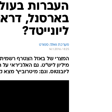
בארסנל, דראגו
ליונייטד?
מערכת וואלה ספורט
14.1.2016 / 8:25
ליובנטוס. וגם: מיטרוביץ' מצא קבוצה ושחקן 100 מילי