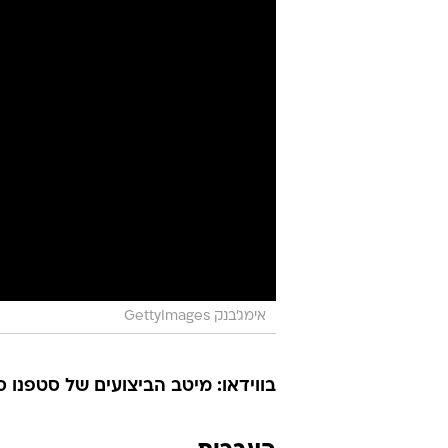
אימג'בנק GettyImages
בווידאו: מיטב הביצועים של סטפנו ס