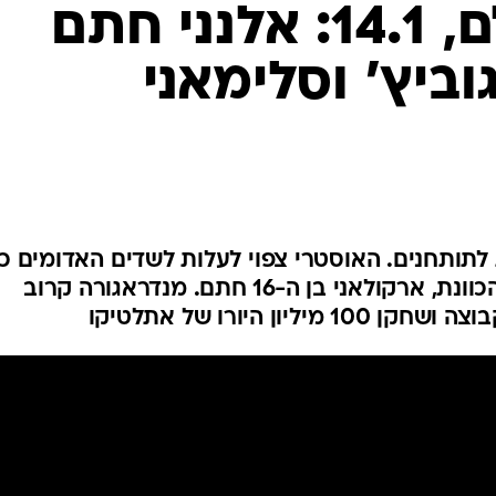
ענפים נוספים
העברות בעולם, 14.1: אלנני חתם
לוח שידורים
ביץ' וסלימאני
החידה של ספור
ארכיון מדורים
כתבו לנו
מיליון ליש"ט. גם האלג'יראי על הכוונת, ארקולאני בן ה-16 חתם. מנדראגורה קרוב
ון היורו של אתלטיקו