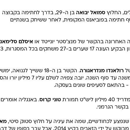
ים, החלוץ
סמואל יבואה
בן ה-29, בדרך לחתימה בקבוצה
ף חתימה בפוביאנס המקומית, לאחר ששיחק בשנתיים
ה האחרונה בהקשר של מנצ'סטר יונייטד או
איסלם סלימאני
החלוץ האלג'יראי של ספורטינג ליסבון הבקיע העונה 17 שערים 
של
רולאנדו מנדראגורה
. הקשר בן ה-18 ששייך לגנואה, ימש
לשחק כמושאל לפסקארה מליגת המשנה עד סוף השנה. יובה צפויה לשלם עליו 7 מ
ש"ט תמורת
טוני קרוס
. באנגליה אומרים
 בקשר הגרמני.
נפצע לכחודשיים, שמה את עיניה על חלוץ סטוק סיטי,
מא
. הסנגלי בן ה-28 כבר היה מבוקש על ידי הזאבים בקיץ 2014, אבל עבר בסופו של 