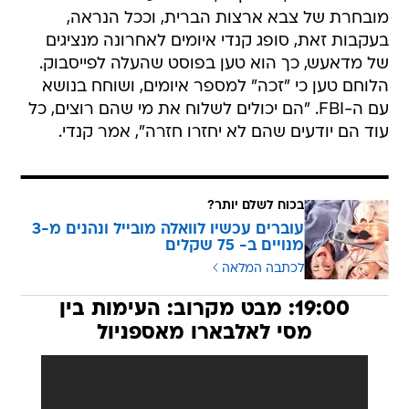
מובחרת של צבא ארצות הברית, וככל הנראה,
בעקבות זאת, סופג קנדי איומים לאחרונה מנציגים
של מדאעש, כך הוא טען בפוסט שהעלה לפייסבוק.
הלוחם טען כי "זכה" למספר איומים, ושוחח בנושא
עם ה-FBI. "הם יכולים לשלוח את מי שהם רוצים, כל
עוד הם יודעים שהם לא יחזרו חזרה", אמר קנדי.
בכוח לשלם יותר?
עוברים עכשיו לוואלה מובייל ונהנים מ-3
מנויים ב- 75 שקלים
לכתבה המלאה
19:00: מבט מקרוב: העימות בין
מסי לאלבארו מאספניול