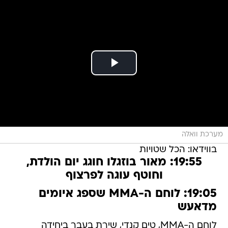
מערכת וואלה
בווידאו: הכל שטויות
19:55: מאור בוזגלו חוגג יום הולדת,
וחוטף עוגה לפרצוף
19:05: לוחם ה-MMA שספג איומים
מדאעש
לוחם ה-MMA, טים קנדי, שירת בעבר ביחידה