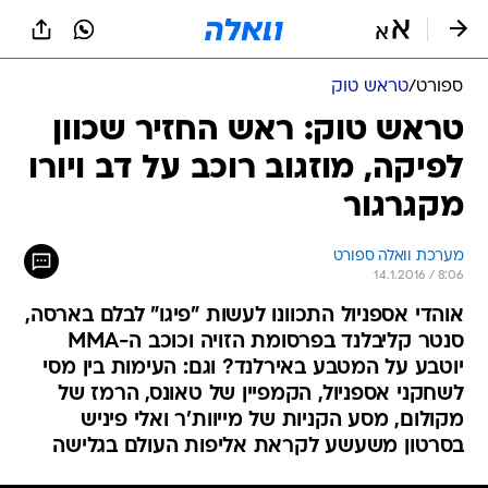
ספורט
/
טראש טוק
טראש טוק: ראש החזיר שכוון
לפיקה, מוזגוב רוכב על דב ויורו
מקגרגור
מערכת וואלה ספורט
14.1.2016 / 8:06
אוהדי אספניול התכוונו לעשות "פיגו" לבלם בארסה,
סנטר קליבלנד בפרסומת הזויה וכוכב ה-MMA
יוטבע על המטבע באירלנד? וגם: העימות בין מסי
לשחקני אספניול, הקמפיין של טאונס, הרמז של
מקולום, מסע הקניות של מייוות'ר ואלי פיניש
בסרטון משעשע לקראת אליפות העולם בגלישה