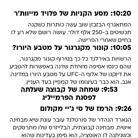
10:20: מסע הקניות של פלויד מייוות'ר
המתאגרף הבזבזן שוב עשה כותרות כשקנה
תכשיטים ב-250 אלף דולר. עושה רושם שלא רע לו
בחיים שאחרי הפרישה.
10:05: קונור מקגרגור על מטבע היורו?
הרשויות באירלנד כל כך בטירוף קונור מקגרגור,
שהם כינסו אסיפה מיוחדת שדנה באפשרות להטביע
את דיוקנו של אלוף ה-UFC על מטבע היורו במדינה.
אגב, הוא כבר בעיצומו של קמפיין בעד העניין.
9:53: שמחה של קבוצה שעלתה
לפסגת הפרמייליג
9:26: הרמז של סי ג'יי מקולום
הגארד הנהדר של פורטלנד עובר עונת שיא מבחינה
אישית. מבחינה קבוצתית, הבלייזרס שלו מתרסקים
וכשניתנה לו האופציה, הוא סימן בעדינות שהוא