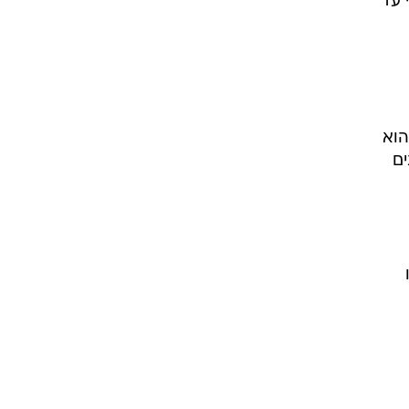
 עד
הוא
ים