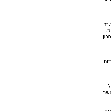
 זה
ל?
רון
דות
ל
אפשר