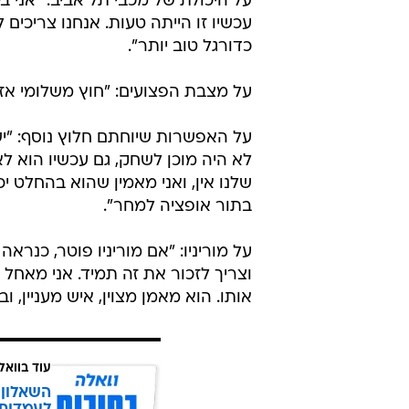
על היכולת של מכבי תל אביב: "אני 
עכשיו זו הייתה טעות. אנחנו צריכים 
כדורגל טוב יותר".
על מצבת הפצועים: "חוץ משלומי אזול
על האפשרות שיוחתם חלוץ נוסף: "יש
לא היה מוכן לשחק, גם עכשיו הוא ל
שלנו אין, ואני מאמין שהוא בהחלט י
בתור אופציה למחר".
על מוריניו: "אם מוריניו פוטר, כנר
וצריך לזכור את זה תמיד. אני מאחל
אותו. הוא מאמן מצוין, איש מעניין, ו
עוד בוואל
השאלון 