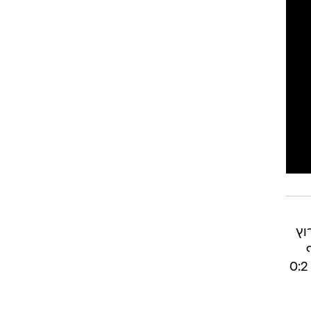
רוגבי וקריקט
גולף
ביליארד
תקצירים
מפגשים האחרונים. מחר (שני, 20:55, ערוץ
ולפתוח פער של שלוש נקודות על פניה בפסגת ליגת העל. הצהובים מגיעים למשחק אחרי ניצחון 0:2