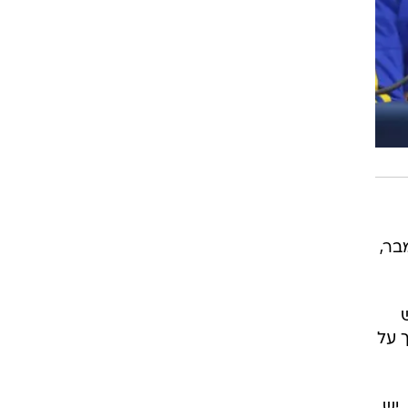
בר,
 על
 יש