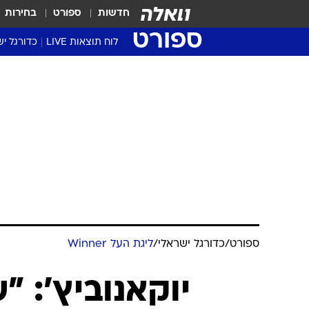
חדשות
ספורט
בחירות
ספורט
לוח תוצאות LIVE
כדורגל יש
ליגת העל Winner
סטט' ליגת
גביע המדי
גביע הטוט
שגרירים
נבחרות י
ליגה לאומ
ליגה א'
ספורט
/
כדורגל ישראלי
/
ליגת העל Winner
יוקאנוביץ': 