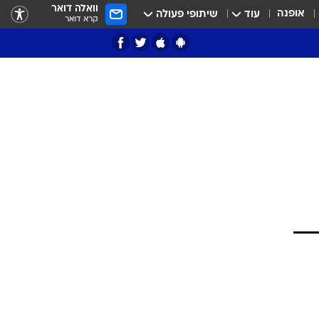
וואלה דואר
אופנה
עוד
שיתופי פעולה
קרא דואר
ציון 3
דאבל דריבל
י