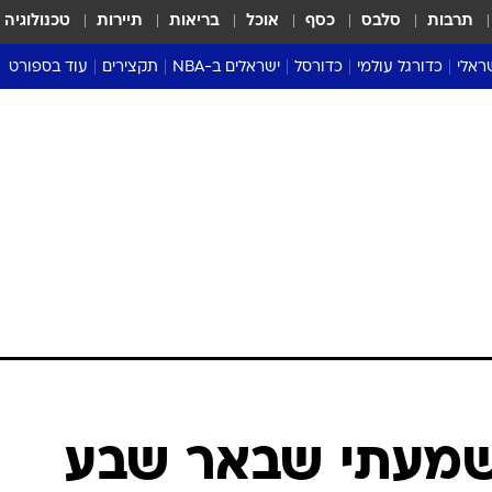
תרבות
סלבס
כסף
אוכל
בריאות
תיירות
טכנולוגיה
ראלי
כדורגל עולמי
כדורסל
ישראלים ב-NBA
תקצירים
עוד בספורט
ליגה אנגלית
ליגת העל
דני אבדיה
מונדיאל 2026
 העל
ליגה ספרדית
דאבל דריבל
NBA
נה
ליגה איטלקית
יורוליג וכדורסל אירופי
טבלאות
ו
ליגה גרמנית
ליגה לאומית
פודקאסטים
ליגה צרפתית
נבחרות ישראל בכדורסל
מסכמים מחזור
שראל
ליגת האלופות
כדורסל נשים
אבא של שבת
ית
הליגה האירופית
מעל הטבעת
דרום אמריקה
סערה בממלכה
טניס
טראש טוק
ספורט אמריקא
"שמעתי שבאר שבע
פוקר