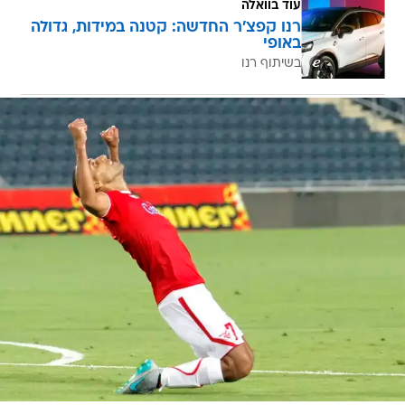
עוד בוואלה
רנו קפצ'ר החדשה: קטנה במידות, גדולה
באופי
בשיתוף רנו