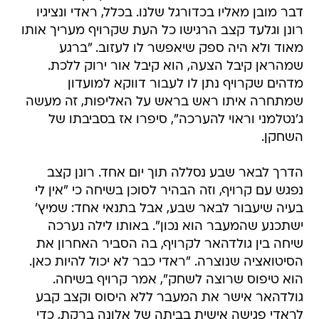
דבר מובן מאליו בכדורגל שלנו. בכלל, ראדי ונציגיו
רונן וגלעד קצב הרגישו כל העת שקרויף מעריך אותו
מאוד ולא היה ספק שיאפשר לו לעזוב. "ברגע
שמהראן קיבל הצעה, הוא קיבל אור ירוק ללכת.
מדהים שקרויף נתן לו לעבור דווקא למועדון
שמתחרה איתו ראש בראש על האליפות, זה מעשה
ג'נטלמני וראוי להערכה", סיפרו אז בסביבתו של
השחקן.
הדרך לבאר שבע נסללה תוך יום אחד. רונן קצב
נפגש עם קרויף, וזה הבהיר לסוכן בשיחה כי "אין לי
בעיה שיעבור לבאר שבע, אבל בתנאי אחד: שמיץ'
ישתכנע שהמעבר הוא נכון". באותו לילה נערכה
שיחה בין גולדהאר לקרויף, בה הסביר האחרון את
הסיטואציה שנוצרה. "ראדי כבר לא יכול להיות כאן.
הוא טיפוס שרוצה לשחק", אמר קרויף בשיחה.
גולדהאר אישר את המעבר ללא היסוס וקצב קבע
לראדי פגישה אישית בביתה של אלונה ברקת, כדי