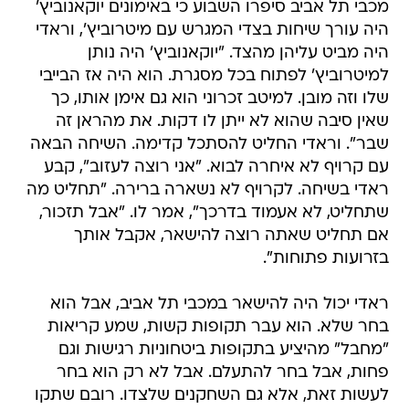
מכבי תל אביב סיפרו השבוע כי באימונים יוקאנוביץ'
היה עורך שיחות בצדי המגרש עם מיטרוביץ', וראדי
היה מביט עליהן מהצד. "יוקאנוביץ' היה נותן
למיטרוביץ' לפתוח בכל מסגרת. הוא היה אז הבייבי
שלו וזה מובן. למיטב זכרוני הוא גם אימן אותו, כך
שאין סיבה שהוא לא ייתן לו דקות. את מהראן זה
שבר". וראדי החליט להסתכל קדימה. השיחה הבאה
עם קרויף לא איחרה לבוא. "אני רוצה לעזוב", קבע
ראדי בשיחה. לקרויף לא נשארה ברירה. "תחליט מה
שתחליט, לא אעמוד בדרכך", אמר לו. "אבל תזכור,
אם תחליט שאתה רוצה להישאר, אקבל אותך
בזרועות פתוחות".
ראדי יכול היה להישאר במכבי תל אביב, אבל הוא
בחר שלא. הוא עבר תקופות קשות, שמע קריאות
"מחבל" מהיציע בתקופות ביטחוניות רגישות וגם
פחות, אבל בחר להתעלם. אבל לא רק הוא בחר
לעשות זאת, אלא גם השחקנים שלצדו. רובם שתקו