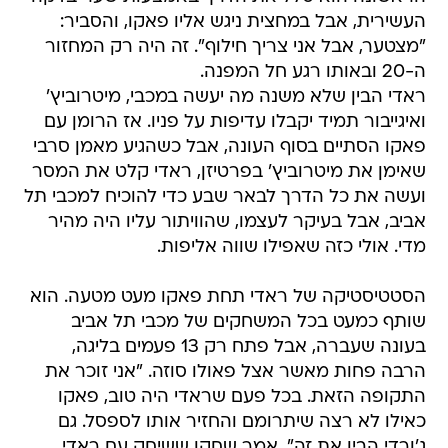
העשירית, אבל במחצית ניגש אליו פאקו, והסביר:
"מצטער, אבל אני צריך חילוף". זה היה רק המחזור
ה-20 ובאותו רגע חל המפנה.
ראדי הבין שלא משנה מה יעשה במכבי, מיטרוביץ'
ואיגייבור תמיד יקבלו עדיפות על פניו. אז הרומן עם
פאקו הסתיים בסוף העונה, אבל כשהגיע מאמן סרבי
שאימן את מיטרוביץ' בפרטיזן, ראדי קלט את המסר
ועשה את כל הדרך לבאר שבע כדי להוכיח למכבי תל
אביב, אבל בעיקר לעצמו, שהוויתור עליו היה מהיר
מדי. אולי כזה שאפילו שווה אליפות.
הסטטיסטיקה של ראדי תחת פאקו מעט מטעה. הוא
שותף כמעט בכל המשחקים של מכבי תל אביב
בעונה שעברה, אבל פתח רק 13 פעמים בליגה,
הרבה פחות מאשר אצל פאולו סוזה. "אני זוכר את
התקופה הזאת. בכל פעם שראדי היה טוב, פאקו
כאילו לא רצה שיתרומם והחזיר אותו לספסל. גם
ג'ורדי הבין את זה", אמר שחקן ששיחק עם ראדי