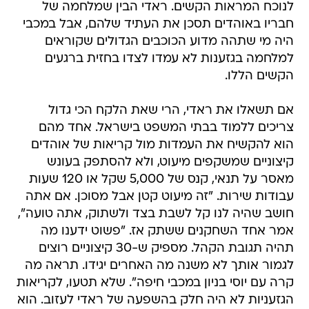
לנוכח המראות הקשים. ראדי הבין שמלחמה של
חבריו באוהדים תסכן את העתיד שלהם, אבל במכבי
היה מי שתהה מדוע הכוכבים הגדולים שקוראים
למלחמה בגזענות לא עמדו לצדו בחזית ברגעים
הקשים הללו.
אם תשאלו את ראדי, הרי שאת הלקח הכי גדול
צריכים ללמוד בבתי המשפט בישראל. אחד מהם
הוא להקשיח את העמדות מול קריאות של אוהדים
קיצוניים שמשקפים מיעוט, ולא להסתפק בעונש
מאסר על תנאי, קנס של 5,000 שקל או 120 שעות
עבודות שירות. "זה מיעוט קטן אבל מסוכן. אם אתה
חושב שהיה לנו קל לשבת בצד ולשתוק, אתה טועה",
אמר אחד השחקנים ששתק אז. "פשוט ידענו מה
תהיה תגובת הקהל. מספיק ש-30 קיצוניים רוצים
לגמור אותך לא משנה מה האחרים יגידו. תראה מה
קרה עם יוסי בניון במכבי חיפה". שלא תטעו, לקריאות
הגזעניות לא היה חלק בהשפעה של ראדי לעזוב. הוא