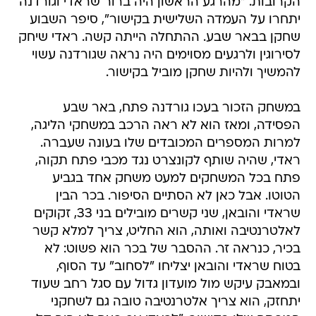
הקרובות. "מהרגע הראשון היה ברור שראדי וגורדנה
יתחרו על העמדה השלישית בקישור", סיפר השבוע
שחקן בבאר שבע. ההתחלה הייתה קשה. ראדי שיחק
לסירוגין ולרגעים מסוימים היה נראה שגורדנה עשוי
להמשיך ולהיות שחקן מוביל בקישור.
במשחק הזכור בעכו גורדנה פתח, באר שבע
הפסידה, ומאז הוא לא ראה הרכב במשחקי הליגה,
למרות המספרים המכובדים שלו בעונה שעברה.
ראדי, שהיה שותף לקונצרט נגד מכבי פתח תקוה,
פתח בכל המשחקים למעט משחק אחד בגביע
הטוטו. אבל כאן לא הסתיים הסיפור. בכר הבין
שראדי והובאן, שני קשרים מובילים בני 33, זקוקים
לאלטרנטיבה ואותה, הוא החליט, צריך למלא קשר
בכיר, כנראה זר. ההסבר של בכר הוא פשוט: לא
בטוח שראדי והובאן יצליחו "לסחוב" עד הסוף,
ובמאבק עיקש מול מועדון גדול עם סגל רחב שעוד
יתחזק, הוא צריך אלטרנטיבה טובה גם לשחקני