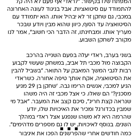
המפתח שלו בקישור. "לראדי אף פעם לא היה קל
להתמודד עם סיטואציות. אבל בניגוד לעונה האחרונה
במכבי, גם שחקן זר לא יבהיל אותו. הוא יתמודד עם
הסיטואציה עד הסוף, כיוון שהוא מבין ויודע שבכר
מעריך אותו. ומבחינתו, זה הדבר הכי חשוב", אמר לנו
מקורב לשחקן השבוע.
בשני בערב, ראדי יעלה בפעם השנייה בהרכב
הקבוצה מול מכבי תל אביב, במשחק שעשוי לקבוע
רבות לגבי המשך המאבק על התואר. "בשביל להבין
את הסיטואציה, אקח אותך טיפה אחורה. כשראדי
הגיע למכבי, אנשים הרימו גבה. 'שחקן בן 29 מגיע
מסכנין?' הם שאלו. כי אצל מכבי זה היה משהו
שנראה קצת חריג", סיכם קצב את המעבר. "אבל מי
שמבין בכדורגל ומכיר את האיכויות שלו, יודע
שהרמה היא לא משהו שנפגע אצל ראדי במהלך
השנים. בנוסף לאיכויות, יש לו גם מספרים מדהימים".
כמה חודשים אחרי שהפרשנים הפכו את איגיבור