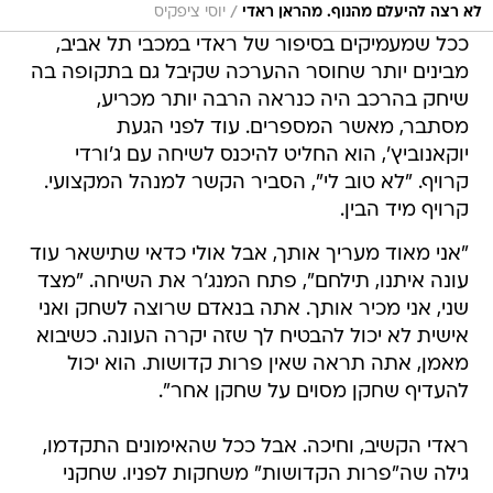
/
לא רצה להיעלם מהנוף. מהראן ראדי
יוסי ציפקיס
ככל שמעמיקים בסיפור של ראדי במכבי תל אביב,
מבינים יותר שחוסר ההערכה שקיבל גם בתקופה בה
שיחק בהרכב היה כנראה הרבה יותר מכריע,
מסתבר, מאשר המספרים. עוד לפני הגעת
יוקאנוביץ', הוא החליט להיכנס לשיחה עם ג'ורדי
קרויף. "לא טוב לי", הסביר הקשר למנהל המקצועי.
קרויף מיד הבין.
"אני מאוד מעריך אותך, אבל אולי כדאי שתישאר עוד
עונה איתנו, תילחם", פתח המנג'ר את השיחה. "מצד
שני, אני מכיר אותך. אתה בנאדם שרוצה לשחק ואני
אישית לא יכול להבטיח לך שזה יקרה העונה. כשיבוא
מאמן, אתה תראה שאין פרות קדושות. הוא יכול
להעדיף שחקן מסוים על שחקן אחר".
ראדי הקשיב, וחיכה. אבל ככל שהאימונים התקדמו,
גילה שה"פרות הקדושות" משחקות לפניו. שחקני