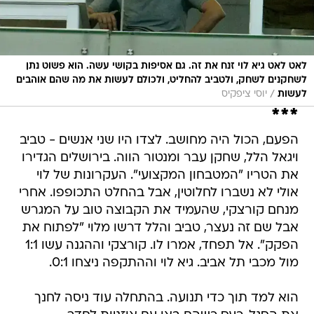
לאט לאט גיא לוי זנח את זה. גם אסיפות בקושי עשה. הוא פשוט נתן
לשחקנים לשחק, ולטביב להחליט, ולכולם לעשות את מה שהם אוהבים
/
לעשות
יוסי ציפקיס
***
הפעם, הכול היה מחושב. לצדו היו שני אנשים - טביב
ויגאל הלל, שחקן עבר ומנטור הווה. בירושלים הגדירו
את הטריו "המטבחון המקצועי". העקרונות של לוי
אולי לא נשברו לחלוטין, אבל בהחלט התכופפו. אחרי
מנחם קורצקי, שהעמיד את הקבוצה טוב על המגרש
אבל שם זה נעצר, טביב והלל דרשו מלוי "לפתוח את
הפקק". אל תפחד, אמרו לו. קורצקי וההגנה עשו 1:1
מול מכבי תל אביב. גיא לוי וההתקפה ניצחו 0:1.
הוא למד תוך כדי תנועה. בהתחלה עוד ניסה לחנך