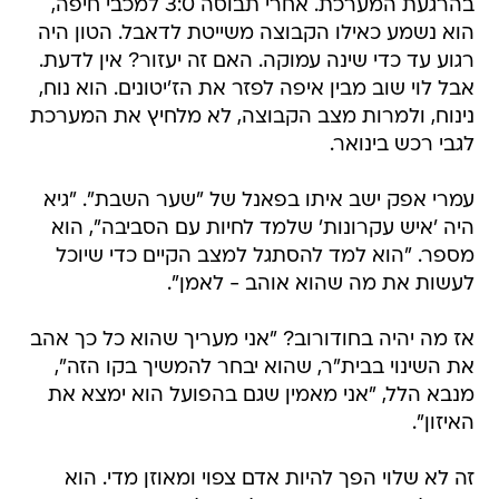
בהרגעת המערכת. אחרי תבוסה 3:0 למכבי חיפה,
הוא נשמע כאילו הקבוצה משייטת לדאבל. הטון היה
רגוע עד כדי שינה עמוקה. האם זה יעזור? אין לדעת.
אבל לוי שוב מבין איפה לפזר את הז'יטונים. הוא נוח,
נינוח, ולמרות מצב הקבוצה, לא מלחיץ את המערכת
לגבי רכש בינואר.
עמרי אפק ישב איתו בפאנל של "שער השבת". "גיא
היה 'איש עקרונות' שלמד לחיות עם הסביבה", הוא
מספר. "הוא למד להסתגל למצב הקיים כדי שיוכל
לעשות את מה שהוא אוהב - לאמן".
אז מה יהיה בחודורוב? "אני מעריך שהוא כל כך אהב
את השינוי בבית"ר, שהוא יבחר להמשיך בקו הזה",
מנבא הלל, "אני מאמין שגם בהפועל הוא ימצא את
האיזון".
זה לא שלוי הפך להיות אדם צפוי ומאוזן מדי. הוא