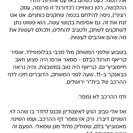
את הסגל. כעס כשהם באו עם אוזניות לחדר
ההלבשה, רטן כשחייכו ('כדורגל זו פרנסה, עסק
רציני'), ניסה להילחם בכמה שחקנים כוחניים. אט אט
זנח את זה. גם אסיפות בקושי עשה. הוא פשוט נתן
לשחקנים לשחק, ולטביב להחליט, ולכולם לעשות את
מה שהם אוהבים לעשות.
בשבוע שלפני המשחק מול מכבי בבלומפילד, אופיר
קריאף תורגל כבלם - ססאר ארסו היה פצוע וזאב
חיימוביץ' גם. קריאף היה טוב במשבצת, והיה נראה
כבאנקר ב-11. שעה לפני המשחק, הדוברים חיכו לדף
ההרכב של בית"ר ירושלים.
ודף ההרכב לא נמסר.
ואז אלי טביב הגיע לאיצטדיון ונכנס לחדר בו שהה לוי.
השניים דיברו. ורק אז נמסר דף ההרכב, ועמו השינוי:
מאטוביץ' בלם, שמוליק מלול מגן שמאלי. הפעם זה