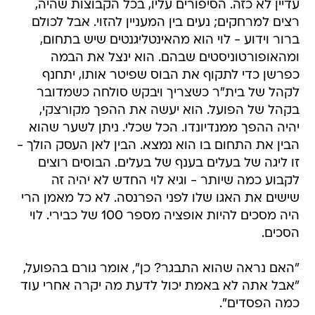
עדיין לא כזה. הסיפורים עליו, בכל הקבוצות שהיה,
רצים למרחקים; נעים בין המעניין להזוי. אבל לכולם
ברור וידוע - לוי הוא מהאינטליגנטים שיש בתחום,
ומהאופורטוניסטים שבהם. הוא ינצל את הבמה
כפרשן כדי לתקוף את הבוס שפיטר אותו, יתחנף
לקהל של בית"ר כשצריך ויבקש סולחה כשמדובר
בקהל של הפועל. הוא יעשה את ההפך מקורצקי,
יהיה ההפך ממנדיונדו. הכל שכלי. ניתן לשער שהוא
הבין את התחום בו הוא נמצא. הבין לאן העסק הולך -
זו ליגה של בעלים בענף של בעלים. הבוסים רוצים
לקבוע כמה שיותר - וגיא לוי החדש לא יהיה זה
שישים את האגו שלו לפני הפרנסה. לא כל מאמן הרי
היה מסכים להיות אופציה מספר 100 של כבירי. לוי
הסכים.
"האם נראה שהוא התבגר? כן", אומר גורם בהפועל,
"אבל אתה לא באמת יכול לדעת מה יקרה אחרי עוד
כמה הפסדים".