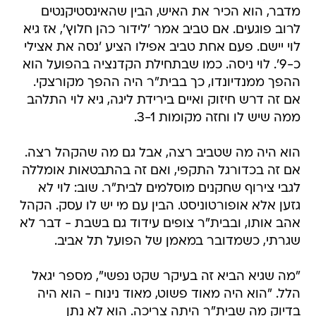
מדבר, הוא הכיר את האיש, הבין שהאינסטיקנטים
לרוב פוגעים. אם טביב אמר 'לידור כהן חלוץ', אז גיא
לוי יישם. פעם אחת טביב אפילו הציע 'נסה את אצילי
כ-9'. לוי ניסה. כמו שבתחילת הקדנציה בהפועל הוא
ההפך ממנדיונדו, כך בבית"ר היה ההפך מקורצקי.
אם זה דרש חיזוק ואיים בירידת ליגה, גיא לוי התלהב
ממה שיש לו וחזה מקומות 3-1.
הוא היה מה שטביב רצה, אבל גם מה שהקהל רצה.
אם זה בכדורגל התקפי, ואם זה בהתבטאות אומללה
לגבי צירוף שחקנים מוסלמים לבית"ר. שוב: לוי לא
גזען אלא אופורטוניסט. הבין עם מי יש לו עסק. הקהל
אהב אותו, ובבית"ר צופים עידוד גם בשבת - דבר לא
שגרתי, כשמדובר במאמן של הפועל תל אביב.
"מה שגיא הביא זה בעיקר שקט נפשי", מספר יגאל
הלל. "הוא היה מאוד פשוט, מאוד נינוח - הוא היה
בדיוק מה שבית"ר היתה צריכה. הוא לא נתן