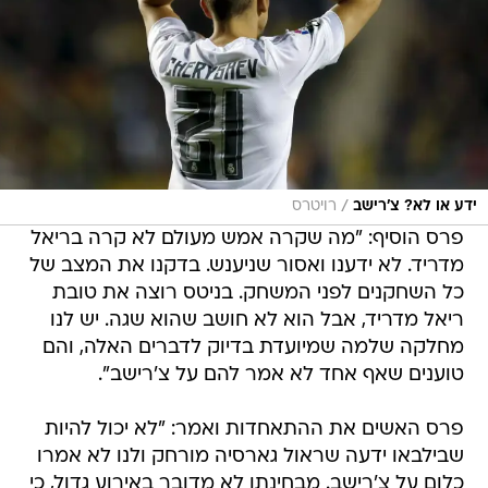
/
ידע או לא? צ'רישב
רויטרס
פרס הוסיף: "מה שקרה אמש מעולם לא קרה בריאל
מדריד. לא ידענו ואסור שניענש. בדקנו את המצב של
כל השחקנים לפני המשחק. בניטס רוצה את טובת
ריאל מדריד, אבל הוא לא חושב שהוא שגה. יש לנו
מחלקה שלמה שמיועדת בדיוק לדברים האלה, והם
טוענים שאף אחד לא אמר להם על צ'רישב".
פרס האשים את ההתאחדות ואמר: "לא יכול להיות
שבילבאו ידעה שראול גארסיה מורחק ולנו לא אמרו
כלום על צ'רישב. מבחינתו לא מדובר באירוע גדול, כי