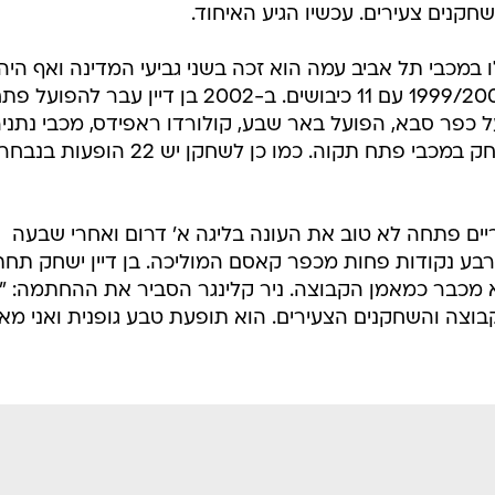
קנים צעירים. עכשיו הגיע האיחוד.
 במכבי תל אביב עמה הוא זכה בשני גביעי המדינה ואף היה
מלך השערים של הצהובים בעונת 1999/2000 עם 11 כיבושים. ב-2002 בן דיין עבר להפועל
ל כפר סבא, הפועל באר שבע, קולורדו ראפידס, מכבי נתניה
הפועל תל אביב ובעונה האחרונה שיחק במכבי פתח תקוה. כמו כן לשחקן יש 22 הופע
ים פתחה לא טוב את העונה בליגה א' דרום ואחרי שבעה
ע נקודות פחות מכפר קאסם המוליכה. בן דיין ישחק תחת
א מכבר כמאמן הקבוצה. ניר קלינגר הסביר את ההחתמה: "
וצה והשחקנים הצעירים. הוא תופעת טבע גופנית ואני מא