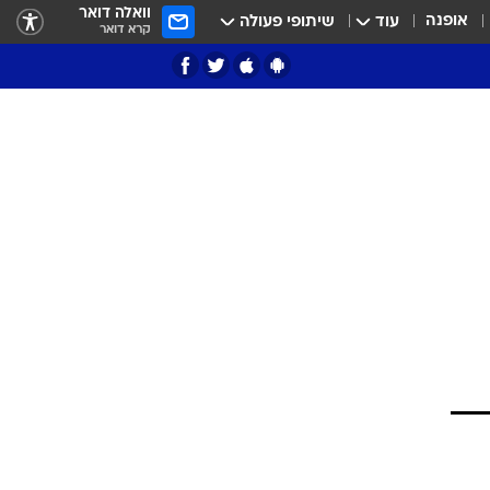
וואלה דואר
אופנה
עוד
שיתופי פעולה
קרא דואר
ציון 3
דאבל דריבל
י