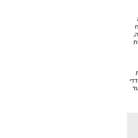
 פתח
,
ות בנבחרת
דדי
וד