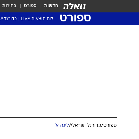
חדשות
ספורט
בחירות
ספורט
לוח תוצאות LIVE
כדורגל יש
ליגת העל Winner
סטט' ליגת
גביע המדי
גביע הטוט
שגרירים
נבחרות י
ליגה לאומ
ליגה א'
ספורט
/
כדורגל ישראלי
/
ליגה א'