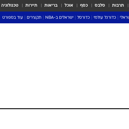
תרבות
סלבס
כסף
אוכל
בריאות
תיירות
טכנולוגיה
ראלי
כדורגל עולמי
כדורסל
ישראלים ב-NBA
תקצירים
עוד בספורט
ליגה אנגלית
ליגת העל
דני אבדיה
מונדיאל 2026
 העל
ליגה ספרדית
דאבל דריבל
NBA
נה
ליגה איטלקית
יורוליג וכדורסל אירופי
טבלאות
ו
ליגה גרמנית
ליגה לאומית
פודקאסטים
ליגה צרפתית
נבחרות ישראל בכדורסל
מסכמים מחזור
שראל
ליגת האלופות
כדורסל נשים
אבא של שבת
ית
הליגה האירופית
מעל הטבעת
דרום אמריקה
סערה בממלכה
טניס
טראש טוק
ספורט אמריקא
פוקר