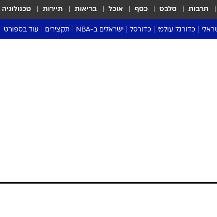
תרבות
סלבס
כסף
אוכל
בריאות
תיירות
טכנולוגיה
ראלי
כדורגל עולמי
כדורסל
ישראלים ב-NBA
תקצירים
עוד בספורט
ליגה אנגלית
ליגת העל
דני אבדיה
מונדיאל 2026
 העל
ליגה ספרדית
דאבל דריבל
NBA
נה
ליגה איטלקית
יורוליג וכדורסל אירופי
טבלאות
ו
ליגה גרמנית
ליגה לאומית
פודקאסטים
ליגה צרפתית
נבחרות ישראל בכדורסל
מסכמים מחזור
שראל
ליגת האלופות
כדורסל נשים
אבא של שבת
ית
הליגה האירופית
מעל הטבעת
דרום אמריקה
סערה בממלכה
טניס
טראש טוק
ספורט אמריקא
פוקר