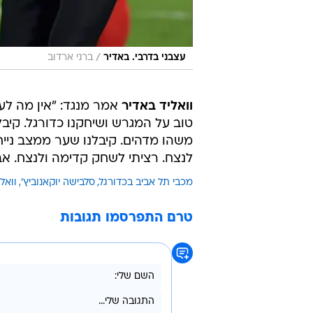
/
עצבני בדרבי. באדיר
ברני ארדוב
וואליד באדיר
אמר מנגד: "אין מה לע
טוב על המגרש ושיחקנו כדורגל. קיבל
משהו מדהים. קיבלנו שער ממצב נייח 
לנצח. רציתי לשחק קדימה ולנצח. אבל כשאתה מק
מכבי תל אביב בכדורגל
סלבישה יוקאנוביץ'
וואל
טרם התפרסמו תגובות