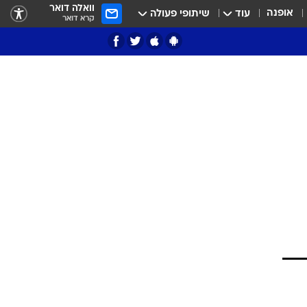
וואלה דואר
אופנה
עוד
שיתופי פעולה
קרא דואר
ציון 3
דאבל דריבל
י