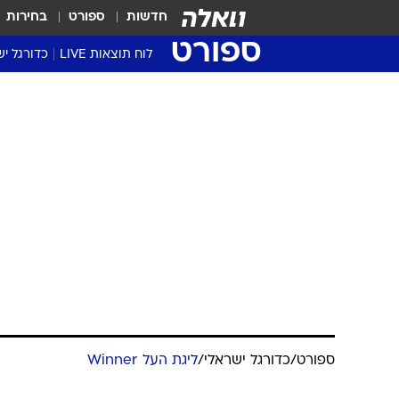
חדשות
ספורט
בחירות
ספורט
לוח תוצאות LIVE
כדורגל יש
ליגת העל Winner
סטט' ליגת
גביע המדי
גביע הטוט
שגרירים
נבחרות י
ליגה לאומ
ליגה א'
ספורט
/
כדורגל ישראלי
/
ליגת העל Winner