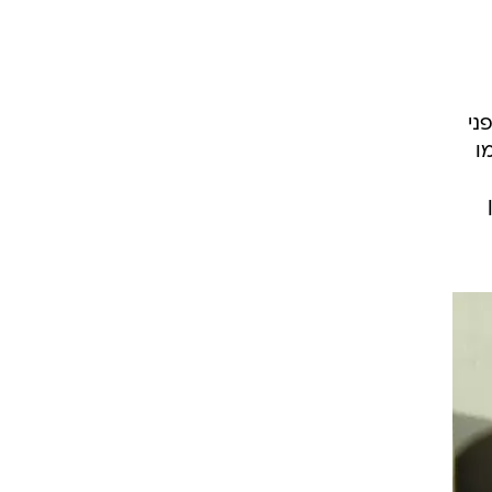
ני
מו