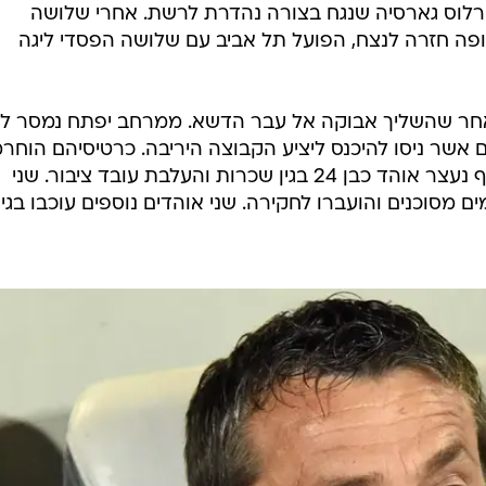
קה ה-86, אז הגיע קרלוס גארסיה שנגח בצורה נהדרת לרשת. אחרי שלושה
ה חזרה לנצח, הפועל תל אביב עם שלושה הפסדי ליגה
ר שהשליך אבוקה אל עבר הדשא. ממרחב יפתח נמסר לפ
 "עד כה נתפסו 10 אוהדים אשר ניסו להיכנס ליציע הקבוצה היריבה. כרטיסיהם הוחר
והם לא הורשו להיכנס למשחק. בנוסף נעצר אוהד כבן 24 בגין שכרות והעלבת עובד ציבור. שני
ם מסוכנים והועברו לחקירה. שני אוהדים נוספים עוכבו בגין