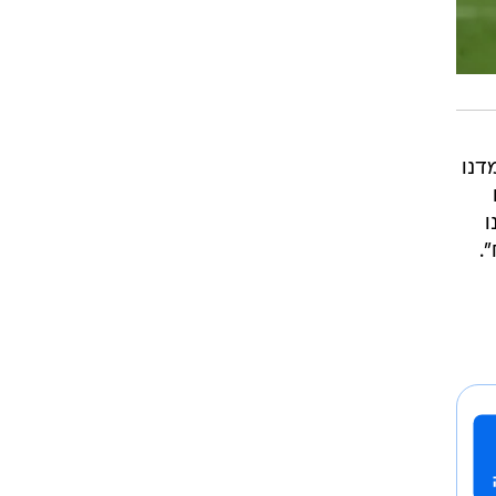
דנו
ו