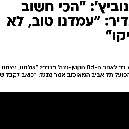
ענפים נוספים
וביץ': "הכי חשוב
לוח שידורים
יר: "עמדנו טוב, לא
החידה של ספור
ארכיון מדורים
קו"
כתבו לנו
מאמן מכבי תל אביב שחרר לחץ רב לאחר ה-0:1 הקטן-גדול בדרבי: "שלטנו, ניצחנו
הפועל תל אביב המאוכזב אמר מנגד: "כואב לקבל ש