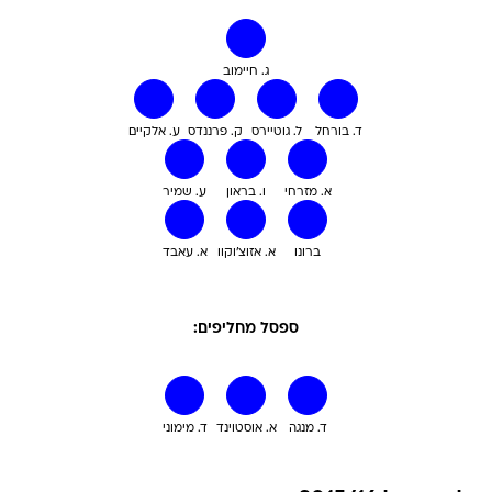
ג. חיימוב
ד. בורחל
ל. גוטיירס
ק. פרננדס
ע. אלקיים
א. מזרחי
ו. בראון
ע. שמיר
ברונו
א. אזוצ'וקוו
א. עאבד
ספסל מחליפים:
ד. מנגה
א. אוסטוינד
ד. מימוני