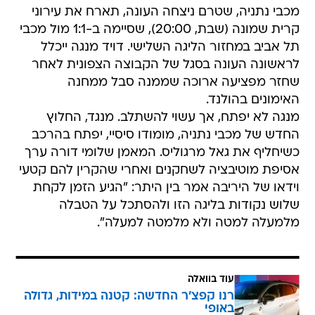
מכבי נתניה, שטרם ניצחה העונה, תארח את עירוני
קרית שמונה (שבת, 20:00), שסיימה ב-1:1 מול מכבי
תל אביב במחזור הליגה השלישי. דויד מנגה ייכלל
לראשונה העונה בסגל של הקבוצה הצפונית לאחר
שחזר מפציעה ארוכה שממנה סבל ממחנה
האימונים בהולנד.
מנגה לא יפתח, אך עשוי להשתלב. מנגד, החלוץ
החדש של מכבי נתניה, מומודו סיסיי, יפתח בהרכב
כשיחליף את גאל מרגוליס. המאמן שלומי דורה ערך
אסיפת מוטיבציה לשחקנים ואחרי שהקרין להם קטעי
וידאו של היריבה אמר בין היתר: "הגיע הזמן לקחת
שלוש נקודות בליגה הזו ולהסתכל על הטבלה
מלמעלה למטה ולא מלמטה למעלה".
עוד בוואלה
רנו קפצ'ר החדשה: קטנה במידות, גדולה
באופי