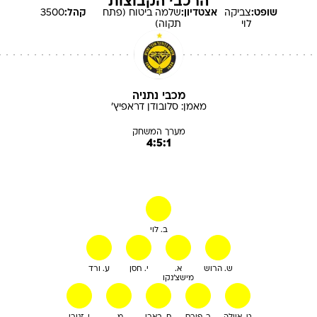
הרכבי הקבוצות
שופט:
צביקה
אצטדיון:
שלמה ביטוח (פתח
קהל:
3500
לוי
תקוה)
מכבי נתניה
מאמן:
סלובודן
דראפיץ'
מערך המשחק
4:5:1
ב. לוי
ש. הרוש
א.
י. חסן
ע. ורד
מישצ'נקו