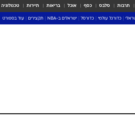
תרבות
סלבס
כסף
אוכל
בריאות
תיירות
טכנולוגיה
ראלי
כדורגל עולמי
כדורסל
ישראלים ב-NBA
תקצירים
עוד בספורט
ליגה אנגלית
ליגת העל
דני אבדיה
מונדיאל 2026
 העל
ליגה ספרדית
דאבל דריבל
NBA
נה
ליגה איטלקית
יורוליג וכדורסל אירופי
טבלאות
ו
ליגה גרמנית
ליגה לאומית
פודקאסטים
ליגה צרפתית
נבחרות ישראל בכדורסל
מסכמים מחזור
שראל
ליגת האלופות
כדורסל נשים
אבא של שבת
ית
הליגה האירופית
מעל הטבעת
דרום אמריקה
סערה בממלכה
טניס
טראש טוק
ספורט אמריקא
פוקר