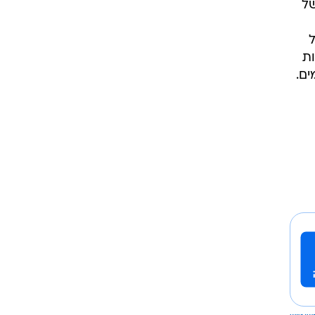
של
לפסול
ות
ם.