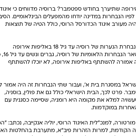
רופה שתיערך בחודש ספטמבר? ברוסיה מדווחים כי איגוד
פיו הנבחרות במדינה יודחו מהמפעלים הבינלאומיים. הסיב
ה מעורב איגוד הכדורסל הרוסי, כולל הטיה של תוצאות
כבר מחר (חמישי) אמורה להשתתף נבחרת הנערות של רוסיה עד גיל 18 באליפות אירופה
בסלובניה, ולגביה לא יחול שינ
 אמורה להשתתף באליפות אירופה, לא יוכלו להשתתף
ראל במסגרת בית א', ועבור שתי הנבחרות זה היה אמור ל
שון בטורניר ב-5 בספטמבר. פרט לכך, הבית הישראלי כולל גם את פולין, בוסניה,
שעשויה למלא את מקומה היא רומניה, שסיימה כסגנית עם
האחרות במוקדמות.
רטורה, למנכ"לית האיגוד הרוסי, יוליה אנקייבה, נכתב: "ה
 הקודמת, למרות הזהרות פיב"א, מתערבת בהחלטות האיג