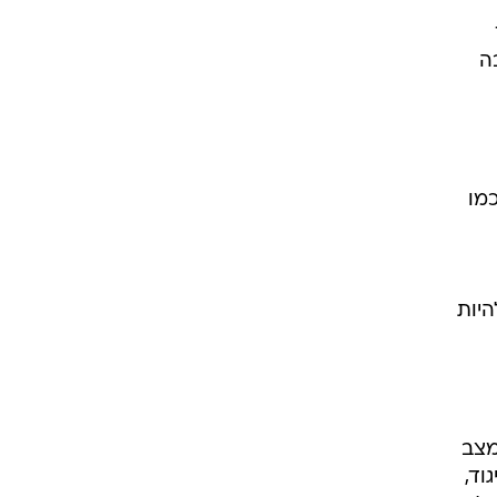
ה
וי, אך שאר הנבחרות הלאומיות של רוסיה, גברים ונשים עד גיל 16, כמו
היות
מצב
וד,