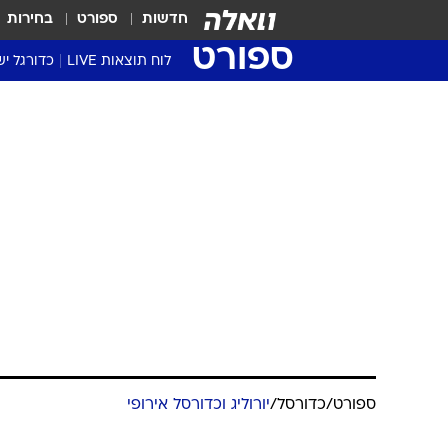
חדשות
ספורט
בחירות
ספורט
לוח תוצאות LIVE
כדורגל יש
ליגת העל Winner
סטט' ליגת
גביע המדי
גביע הטוט
שגרירים
נבחרות י
ליגה לאומ
ליגה א'
ספורט
/
כדורסל
/
יורוליג וכדורסל אירופי