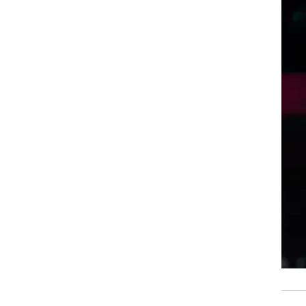
רוגבי וקריקט
גולף
ביליארד
תקצירים