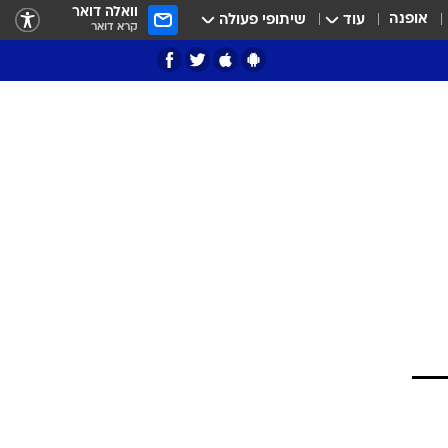
וואלה דואר
אופנה
עוד
שיתופי פעולה
קרא דואר
ציון 3
דאבל דריבל
י