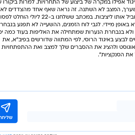
גוד אפילו במקרה של ביצוע של התחרויות. למרות ביקורו 
 שערך, המצב לא השתנה. זה נראה שאף אחד מהצדדים לא
הראה רצון להוביל לשינוי באיגוד ולהוביל אותו ליציבות. במכתב ששלחנו ב-22 ליולי הוחלט 
 באופן מיידי. לגבי לוח הזמנים, ההשעייה לא תפגע בנבחר
ולא בנבחרת הנערות שמתחילה את האליפות בעוד כמה ימי
ים לבצע באיגוד הרוסי, לפי המתווה שדורשים בפיב"א, את
מנת לכנס פיב"א בטוקיו ב-8-9 באוגוסט ולהציג את ההסברים שלך למצב ואת ההתפתחויות
 את הסנקציות".