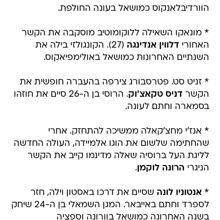
הוורדיבלאנקוס כמושאל בעונה החולפת.
* מונאקו השאילה ללוקומוטיב מוסקבה את הקשר
האחורי
דלווין אנדינגה
(27). הקונגולזי בילה את
השנתיים האחרונות כמושאל באולימפיאקוס.
* זניט סט. פטרסבורג צירפה בהעברה חופשית את
הקשר
דניס טקאצ'וק
. הרוסי בן ה-26 סיים את חוזהו
בסמארה וחתם לעונה.
* אנז'י מחצ'קאלה ממשיכה להתחזק. אחרי
שהחתימה שלשום את הוגו אלמיידה, העולה החדשה
לליגת העל ברוסיה שאלה מדינמו קייב את הקשר
הניגרי
הרונה לוקמן
.
*
אנטוניו לונה
שסיים את דרכו באסטון וילה, חזר
לספרד וחתם באייבאר. המגן השמאלי בן ה-24 שיחק
בשנה האחרונה כמושאל בוורונה וספציה