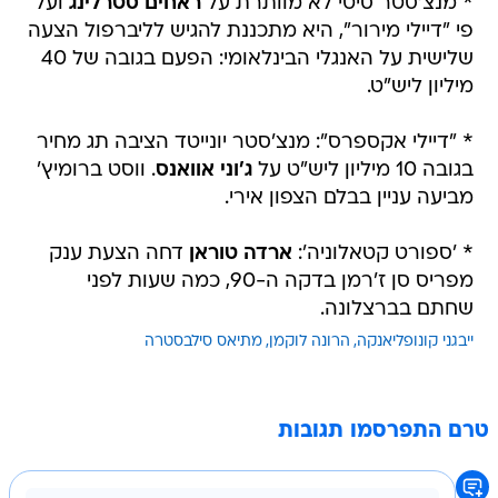
* מנצ'סטר סיטי לא מוותרת על
ראחים סטרלינג
ועל
פי "דיילי מירור", היא מתכננת להגיש לליברפול הצעה
שלישית על האנגלי הבינלאומי: הפעם בגובה של 40
מיליון ליש"ט.
* "דיילי אקספרס": מנצ'סטר יונייטד הציבה תג מחיר
בגובה 10 מיליון ליש"ט על
ג'וני אוואנס
. ווסט ברומיץ'
מביעה עניין בבלם הצפון אירי.
* 'ספורט קטאלוניה':
ארדה טוראן
דחה הצעת ענק
מפריס סן ז'רמן בדקה ה-90, כמה שעות לפני
שחתם בברצלונה.
ייבגני קונופליאנקה
הרונה לוקמן
מתיאס סילבסטרה
טרם התפרסמו תגובות