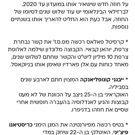
על חוזה חדש שישאיר אותו במועדון עד 2020.
לברזילאי הבינלאומי יש עוד שלוש שנים לסיומו של
החוזה, אבל כעת הוא החליט להאריך אותו בשנתיים
נוספות.
* קרסיטל פאלאס רכשה מפ.ס.ז' את קשר נבחרת
צרפת, יוהאן קבאיי. הקבוצה מלונדון שילמה לאלופת
צרפת 10 מיליון ליש"ט והקשר שחתם לשלוש שנים,
מאחד כוחות עם אלן פארדיו שאימן אותו בניוקאסל.
*
ייבגני קונופליאנקה
המצוין חתם לארבע שנים
בסביליה.
האוקראיני בן ה-25 ניצב על הכוונת של לא מעט
קבוצות והגיע לאנדלוסיה בהעברה חופשית אחרי
שסיים את חוזהו בדניפרו.
* בטיס רכשה מפיורנטינה את המגן הימני
כריסטיאנו
פיצ'יני
. האיטלקי בן ה-22 שיחק במדי