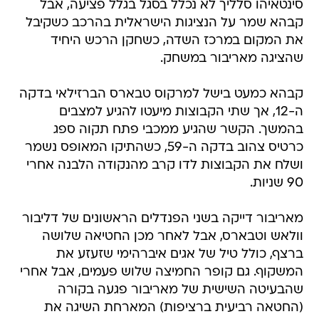
סינטאיהו סלליך לא נכלל בסגל בגלל פציעה, אבל
קבהא שמר על הנציגות הישראלית בהרכב כשקיבל
את המקום במרכז השדה, כשחקן הרכש היחיד
שהציגה מאריבור במשחק.
קבהא כמעט בישל למרקוס טבארס הברזילאי בדקה
ה-12, אך שתי הקבוצות מיעטו להגיע למצבים
בהמשך. הקשר שהגיע ממכבי פתח תקוה ספג
כרטיס צהוב בדקה ה-59, כשהתיקו המאופס נשמר
ושלח את הקבוצות לדו קרב מהנקודה הלבנה אחרי
90 שניות.
מאריבור דייקה בשני הפנדלים הראשונים של דליבור
וולאש וטבארס, אבל לאחר מכן החטיאה שלושה
ברצף, כולל טיל של אגים איברהימי שזעזע את
המשקוף. גם קופר החמיצה שלוש פעמים, אבל אחרי
שהבעיטה השישית של מאריבור פגעה בקורה
(החטאה רביעית ברציפות) המארחת השיגה את