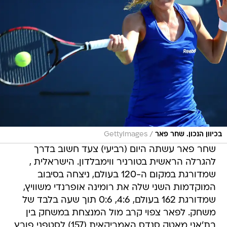
/
בכיוון הנכון. שחר פאר
GettyImages
שחר פאר עשתה היום (רביעי) צעד חשוב בדרך
להגרלה הראשית בטורניר ווימבלדון. הישראלית ,
שמדורגת במקום ה-120 בעולם, ניצחה בסיבוב
המוקדמות השני שלה את רומינה אופרנדי משוויץ,
שמדורגת 162 בעולם, 4:6, 0:6 תוך שעה בלבד של
משחק. לפאר צפוי קרב מול המנצחת במשחק בין
בת'אני מאטק סנדס האמריקאית (157) לסטפני פורץ