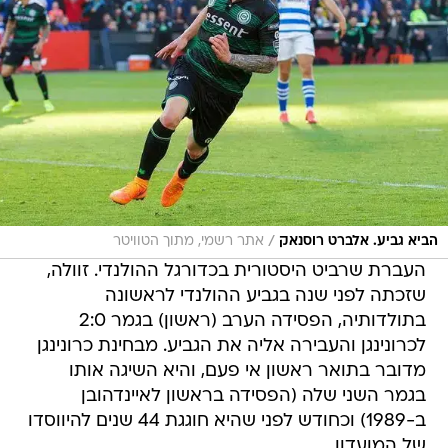
/
הביא גביע. אלברט רוסנאק
אתר רשמי, מתוך הטוויטר
העברת שרביט היסטורית בכדורגל ההולנדי. זוולה,
שזכתה לפני שנה בגביע ההולנדי לראשונה
בתולדותיה, הפסידה הערב (ראשון) בגמר 2:0
לכרונינגן והעבירה אליה את הגביע. מבחינת כרונינגן
מדובר בתואר ראשון אי פעם, והיא השיגה אותו
בגמר השני שלה (הפסידה בראשון לאיינדהובן
ב-1989) וכחודש לפני שהיא חוגגת 44 שנים להיווסדו
של המועדון.