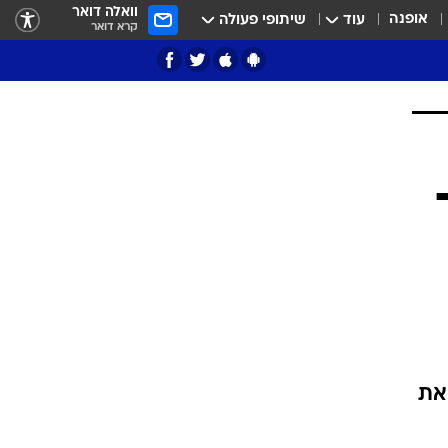
וואלה דואר
אופנה
עוד
שיתופי פעולה
קרא דואר
ציון 3
דאבל דריבל
י