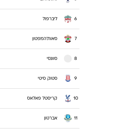
2
מנצ'סטר סיטי
3
ארסנל
4
מנצ'סטר יונייטד
5
טוטנהאם
6
ליברפול
7
סאות'המפטון
8
סוונסי