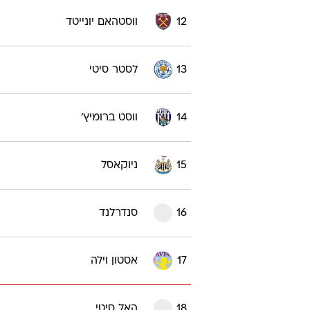
9
סטוק סיטי
10
קריסטל פאלאס
11
אברטון
12
ווסטהאם יונייטד
13
לסטר סיטי
14
ווסט ברומיץ'