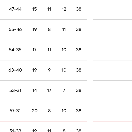
45-48
14
9
15
38
51-47
16
9
13
38
50-48
15
11
12
38
47-44
15
11
12
38
55-46
19
8
11
38
54-35
17
11
10
38