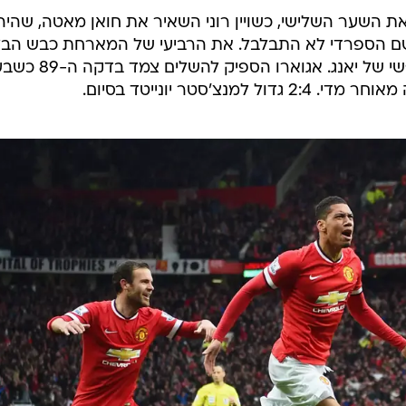
מנצ'סטר סיטי 2:4 באולד טראפורד והיא במקום השלישי עם 65 נקודות, אחת פחות מארסנל
צה ללא הרף עד שבאה על שכרה בדקה השמינית, כשג'יימ
חבה, וזה דאג לסדר לסרחיו אגוארו שער קל מאוד, כשהות
ר כך אשלי יאנג הצליח לאזן את התוצאה כשניצל ערבובייה
 שבדקה ה-27 מרואן פלאיני הצליח להפוך עם נגיחה (ספק בעמדת נבדל) מתוך
.
כבשו את השער השלישי, כשויין רוני השאיר את חואן מאטה, שהיה
משם הספרדי לא התבלבל. את הרביעי של המארחת כבש הב
כריס סמולינג, שנגח לרשת כדור חופשי של יאנג. אגוארו הספיק ל
צ'סטר יונייטד בסיום.