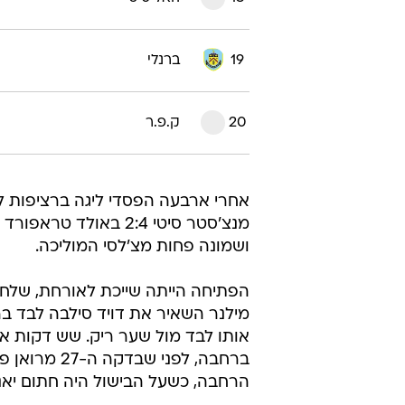
15
ניוקאסל
16
סנדרלנד
17
אסטון וילה
18
האל סיטי
19
ברנלי
20
ק.פ.ר
אחרי ארבעה הפסדי ליגה ברציפות ליר