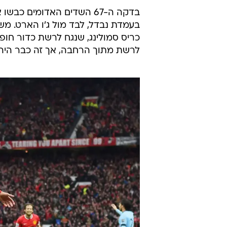
ושמונה פחות מצ'לסי המוליכה.
הפתיחה הייתה שייכת לאורחת, שלח
מילנר השאיר את דויד סילבה לבד בר
אותו לבד מול שער ריק. שש דקות אח
ברחבה, לפני
הרחבה, כשעל הבישול היה חתום יאנג
בדקה ה-67 השדים האדומים 
בעמדת נבדל, לבד מול ג'ו הארט. 
לרשת מתוך הרחבה, אך זה כבר היה מאוחר מדי. 2:4 גדול למנ