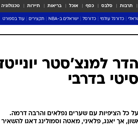
תרבות
סלבס
כסף
אוכל
בריאות
תיירות
טכנולוגיה
ראלי
כדורגל עולמי
כדורסל
ישראלים ב-NBA
תקצירים
עוד בספורט
ליגה אנגלית
ליגת העל
דני אבדיה
מונדיאל 2026
 העל
ליגה ספרדית
דאבל דריבל
NBA
נה
ליגה איטלקית
יורוליג וכדורסל אירופי
טבלאות
ו
ליגה גרמנית
ליגה לאומית
פודקאסטים
ליגה צרפתית
נבחרות ישראל בכדורסל
מסכמים מחזור
שראל
ליגת האלופות
כדורסל נשים
אבא של שבת
ית
הליגה האירופית
מעל הטבעת
דרום אמריקה
סערה בממלכה
טניס
טראש טוק
ספורט אמריקא
ליה: 2:4 נהדר למנצ'סטר יונייטד
פוקר