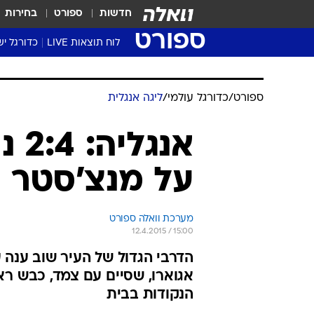
חדשות
ספורט
בחירות
ספורט
לוח תוצאות LIVE
כדורגל יש
ליגת העל Winner
סטט' ליגת
גביע המדי
גביע הטוט
שגרירים
נבחרות י
ליגה לאומ
ליגה א'
ספורט
/
כדורגל עולמי
/
ליגה אנגלית
אנג