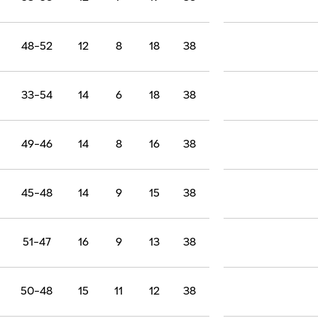
38-83
7
7
24
38
36-71
7
9
22
38
37-62
8
10
20
38
53-58
12
7
19
38
48-52
12
8
18
38
33-54
14
6
18
38
49-46
14
8
16
38