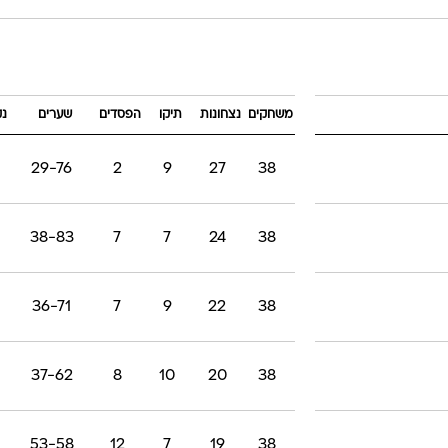
משחקים
נצחונות
תיקו
הפסדים
שערים
נק
29-76
2
9
27
38