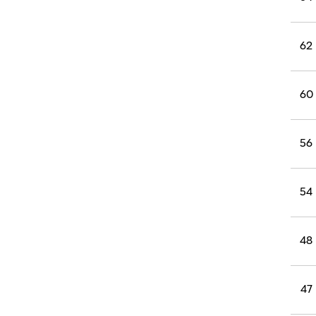
79
75
70
64
62
60
56