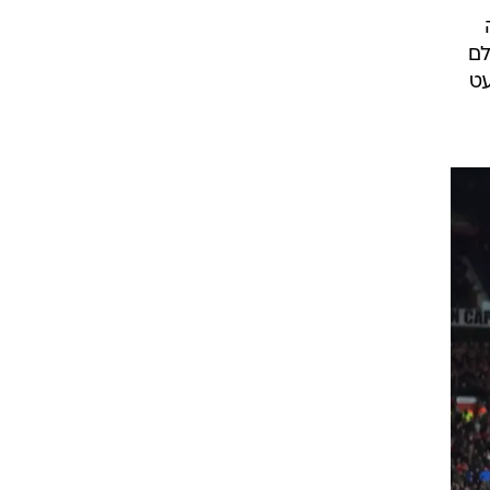
ס
יר
לם
השלים צמד בדקה ה-89 כשבעט