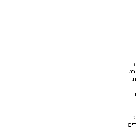
ד
רט
ת
דים
י
ים