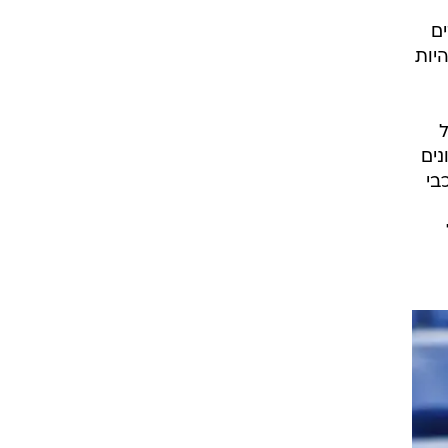
ם
יות
ל
נים
בי