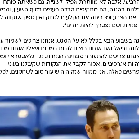
רביעי. אלבה לא מוותרת אפילו לשנייה, גם כשאתה פותח
לנות בהגנה, הם מתקיפים הרבה פעמים בסוף השעון, ומזיזי
את הצבע ומכריחה את הקלעים לזרוק ואין ספק שנקווה לה
 פנויות ושם נצטרך להיות חדים".
יגה בשבוע הבא בכלל לא על המגש, אנחנו צריכים לשמור ע
לונה וריאל ואם אנחנו רוצים להיות במקום שאליו אנחנו מכוו
נחנו צריכים להתעורר מבחינה הגנתית. נגד גלאטסראיי ומכ
היות אגרסיביים, אסור לקבל את הנקודות שקיבלנו בשני
שים כאלה. אני מקווה שזה היה שיעור טוב לשחקנים, לכל