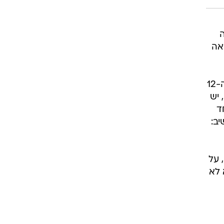
ה
אה
על נייט לינהארט אמר גודס: "יש לי כמות מסוימת של דקות, אני לא עושה חשבונות ואומר שכל ה-12
 יש
ד
השיב:
 על
 לא