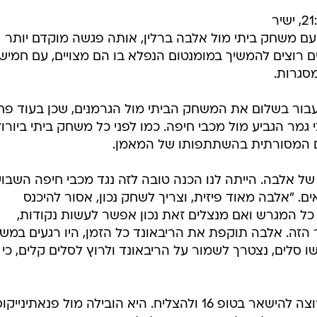
מכבי תל אביב תנעל ביום חמישי (21:05, ישיר
אתר) את הסיבוב הראשון בטופ 16 עם משחק ביתי מול אלבה ברלין, אותה פגשה מוקדם יותר
ם רוצים להמשיך במומנטום הנפלא בו הם מצויים, עם חמיש
עבור בשלום את המשחק הביתי מול הגרמנים, שכן בעוד פח
גמר הגביע מול מכבי חיפה. כמו לפני כל משחק ביתי ביורולי
ים המסורתית בהשתתפותו של המאמן.
של אלבה. הייתה לנו הכנה טובה לזה נגד מכבי חיפה השבוע
. "אלבה מאוד פיזית, וצריך לשחק נכון, אסור להיכנס
כל המגרש ואם מנצלים זאת נכון אפשר לעשות נקודות,
 הזה. אלבה תוקפת את הריבאונד כל הזמן, היו רגעים במש
סלים, נצטרך לשמור על הריבאונד ולרוץ לסלים קלים, כי 
"לכל קבוצה יש מה להפסיד. אלבה רוצה להישאר בטופ 16 ולהצליח. היא הובילה מול פנאתינייק