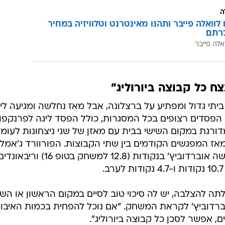
ה
לוואלה פייבר ותהנו מאינטרנט וטלוויזיה במחיר
רתם
אלה פייבר
ח כל קבוצה ביורוליג"
הטופ 16 עם ניצחון ביתי גדול ומפתיע על ברצלונה, אבל מאז נחלשה ומגיעה לי
 הפסדים רצופים בכל המסגרות, כולל הפסד ליגה לפרנקפו
רגת במקום השישי בבית עם מאזן של שני ניצחונות לעומ
 המפגשים הקודמים בין שתי הקבוצות. הפורוורד ג'אמל
מקלין עדיין מוליך את הקבוצה של סשה אוברדוביץ' בנקודות (12.8 למשחק בטופ 16) וריבאונ
תה להצלבה, יש לה סיכוי טוב לסיים במקום הראשון או השנ
רדוביץ' לקראת המשחק. "אם נוכל להפחית בכמות האיבוד
, אפשר לסכן כל קבוצה ביורוליג".