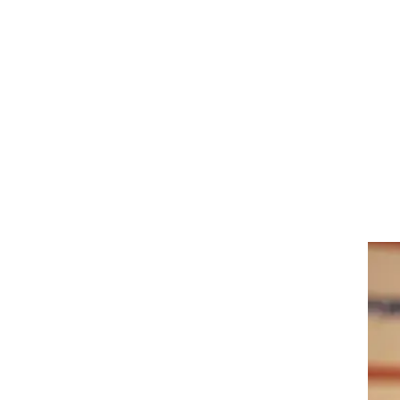
ט1
מחוץ לקווים
4-4-2
משרד החוץ
רץ על הקווים
ספורט בחקירה
סוגרים שנה
מונדיאל 2014
בראש ובראשונה
אליפות אפריקה 2015
יורו צעירות 2013
לונדון 2012
יורו 2012