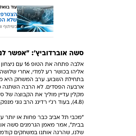
עוד בוואל
הצטרפו 
שלא הכ
בשיתוף וו
סשה אוברדוביץ': "אפשר לנצ
אלבה פתחה את 
אליהו בכושר רע למדי, אחרי שלושה
בתחילת השבוע. ערב המשחק היא מדו
ארבעה הפסדים. לא הרבה השתנה מאז
(4.8), בעוד רג'י רדינג הרב גוני מנפק 10.7 נקודות ו-4.7 נקודות לערב.
"מכבי תל אביב כבר פחות או יותר על
בבית", אמר מאמן הגרמנים סשה אוב
שלנו, שהרגה אותנו במשחקים קודמים