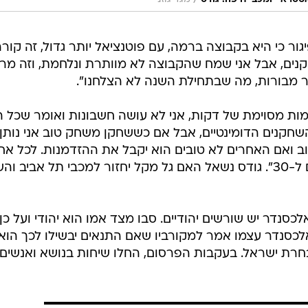
/
פיגור כי היא בקבוצה ברמה, עם פוטנציאל יותר גדול, זה קור
חקנים, אבל אני שמח שהקבוצה לא מוותרת ונלחמת, וזה מר
ר מבורות, מה שבתחילת השנה לא הצלחנו".
שחקנים הדומינטיים, אבל אם כששחקן משחק טוב אני נותן,
 ואם האחרים לא טובים הוא יקבל את ההזדמנות. לכל אח
יש את המקום, אם לדקה-שתיים ואם ל-30". גודס נשאל האם גל מקל יחזור למכבי תל אביב ו
לכסנדר יש שורשים יהודיים. סבו מצד אמו הוא יהודי ועל כן,
אלכסנדר עצמו אמר למקורביו שאם התנאים יבשילו לכך הוא
רת ישראל. בעקבות הפרסום, החלו שיחות בנושא ואנשים