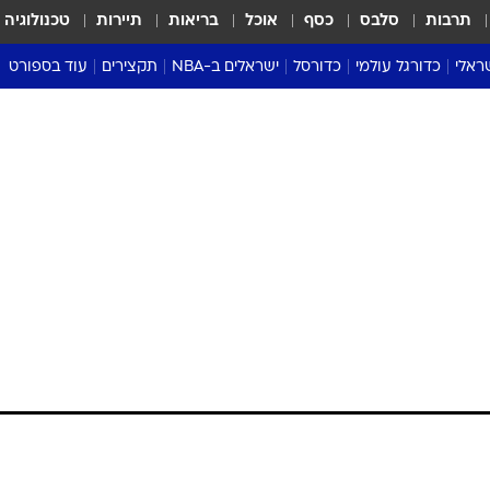
תרבות
סלבס
כסף
אוכל
בריאות
תיירות
טכנולוגיה
ראלי
כדורגל עולמי
כדורסל
ישראלים ב-NBA
תקצירים
עוד בספורט
ליגה אנגלית
ליגת העל
דני אבדיה
מונדיאל 2026
 העל
ליגה ספרדית
דאבל דריבל
NBA
נה
ליגה איטלקית
יורוליג וכדורסל אירופי
טבלאות
ו
ליגה גרמנית
ליגה לאומית
פודקאסטים
ליגה צרפתית
נבחרות ישראל בכדורסל
מסכמים מחזור
שראל
ליגת האלופות
כדורסל נשים
אבא של שבת
ית
הליגה האירופית
מעל הטבעת
דרום אמריקה
סערה בממלכה
טניס
טראש טוק
ספורט אמריקא
פוקר