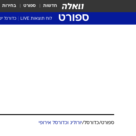
חדשות
ספורט
בחירות
ספורט
לוח תוצאות LIVE
כדורגל יש
ליגת העל Winner
סטט' ליגת
גביע המדי
גביע הטוט
שגרירים
נבחרות י
ליגה לאומ
ליגה א'
ספורט
/
כדורסל
/
יורוליג וכדורסל אירופי