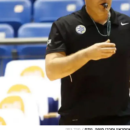
ראיי ומכבי חיפה. גודס
מגד גוזני