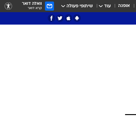
וואלה דואר
אופנה
עוד
שיתופי פעולה
קרא דואר
ציון 3
דאבל דריבל
י